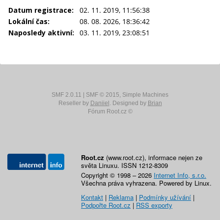
Datum registrace:
02. 11. 2019, 11:56:38
Lokální čas:
08. 08. 2026, 18:36:42
Naposledy aktivní:
03. 11. 2019, 23:08:51
SMF 2.0.11
|
SMF © 2015
,
Simple Machines
Reseller by
Daniiel
. Designed by
Brian
Fórum Root.cz ©
Root.cz
(www.root.cz), informace nejen ze
světa Linuxu. ISSN 1212-8309
Copyright © 1998 – 2026
Internet Info, s.r.o.
Všechna práva vyhrazena. Powered by Linux.
Kontakt
|
Reklama
|
Podmínky užívání
|
Podpořte Root.cz
|
RSS exporty