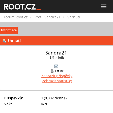
Fórum
Toggle
naviga
Root.cz
Fórum Root.cz
Profil Sandra21
Shrnutí
Informace
Shrnutí
Sandra21 
Učedník
Offline
Zobrazit příspěvky
Zobrazit statistiky
Příspěvků:
4 (0,002 denně)
Věk:
A/N