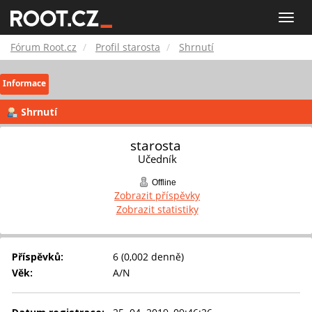
Fórum
Toggle
naviga
Root.cz
Fórum Root.cz
Profil starosta
Shrnutí
Informace
Shrnutí
starosta 
Učedník
Offline
Zobrazit příspěvky
Zobrazit statistiky
Příspěvků:
6 (0,002 denně)
Věk:
A/N