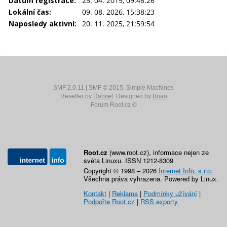
Datum registrace:
25. 04. 2019, 09:46:26
Lokální čas:
09. 08. 2026, 15:38:23
Naposledy aktivní:
20. 11. 2025, 21:59:54
SMF 2.0.11
|
SMF © 2015
,
Simple Machines
Reseller by
Daniiel
. Designed by
Brian
Fórum Root.cz ©
Root.cz
(www.root.cz), informace nejen ze
světa Linuxu. ISSN 1212-8309
Copyright © 1998 – 2026
Internet Info, s.r.o.
Všechna práva vyhrazena. Powered by Linux.
Kontakt
|
Reklama
|
Podmínky užívání
|
Podpořte Root.cz
|
RSS exporty