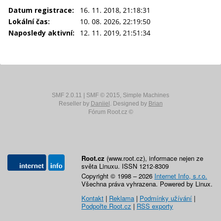
Datum registrace:
16. 11. 2018, 21:18:31
Lokální čas:
10. 08. 2026, 22:19:50
Naposledy aktivní:
12. 11. 2019, 21:51:34
SMF 2.0.11
|
SMF © 2015
,
Simple Machines
Reseller by
Daniiel
. Designed by
Brian
Fórum Root.cz ©
Root.cz
(www.root.cz), informace nejen ze
světa Linuxu. ISSN 1212-8309
Copyright © 1998 – 2026
Internet Info, s.r.o.
Všechna práva vyhrazena. Powered by Linux.
Kontakt
|
Reklama
|
Podmínky užívání
|
Podpořte Root.cz
|
RSS exporty