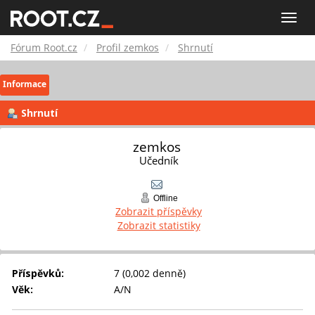
Fórum
Toggle
naviga
Root.cz
Fórum Root.cz
Profil zemkos
Shrnutí
Informace
Shrnutí
zemkos 
Učedník
Offline
Zobrazit příspěvky
Zobrazit statistiky
Příspěvků:
7 (0,002 denně)
Věk:
A/N