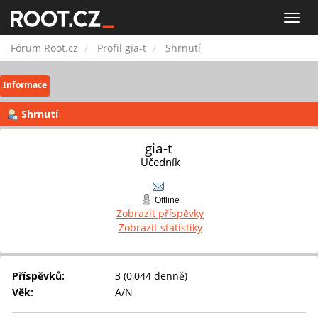
Fórum
Toggle
naviga
Root.cz
Fórum Root.cz
Profil gia-t
Shrnutí
Informace
Shrnutí
gia-t 
Učedník
Offline
Zobrazit příspěvky
Zobrazit statistiky
Příspěvků:
3 (0,044 denně)
Věk:
A/N