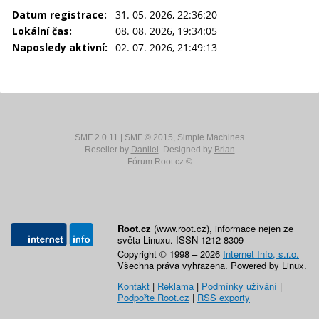
Datum registrace:
31. 05. 2026, 22:36:20
Lokální čas:
08. 08. 2026, 19:34:05
Naposledy aktivní:
02. 07. 2026, 21:49:13
SMF 2.0.11
|
SMF © 2015
,
Simple Machines
Reseller by
Daniiel
. Designed by
Brian
Fórum Root.cz ©
Root.cz
(www.root.cz), informace nejen ze
světa Linuxu. ISSN 1212-8309
Copyright © 1998 – 2026
Internet Info, s.r.o.
Všechna práva vyhrazena. Powered by Linux.
Kontakt
|
Reklama
|
Podmínky užívání
|
Podpořte Root.cz
|
RSS exporty