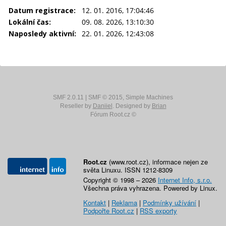
Datum registrace:
12. 01. 2016, 17:04:46
Lokální čas:
09. 08. 2026, 13:10:30
Naposledy aktivní:
22. 01. 2026, 12:43:08
SMF 2.0.11
|
SMF © 2015
,
Simple Machines
Reseller by
Daniiel
. Designed by
Brian
Fórum Root.cz ©
Root.cz
(www.root.cz), informace nejen ze
světa Linuxu. ISSN 1212-8309
Copyright © 1998 – 2026
Internet Info, s.r.o.
Všechna práva vyhrazena. Powered by Linux.
Kontakt
|
Reklama
|
Podmínky užívání
|
Podpořte Root.cz
|
RSS exporty