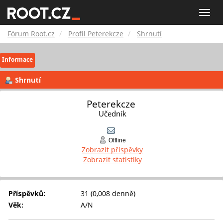
Fórum
Toggle
naviga
Root.cz
Fórum Root.cz
Profil Peterekcze
Shrnutí
Informace
Shrnutí
Peterekcze 
Učedník
Offline
Zobrazit příspěvky
Zobrazit statistiky
Příspěvků:
31 (0,008 denně)
Věk:
A/N