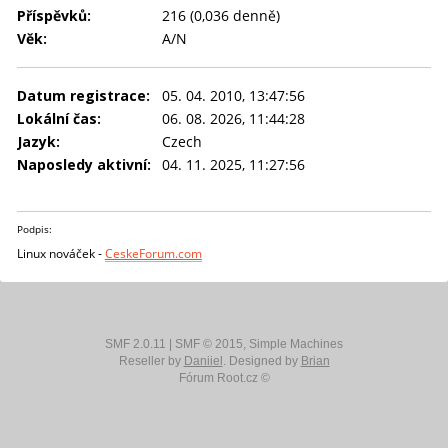
Příspěvků:
216 (0,036 denně)
Věk:
A/N
Datum registrace:
05. 04. 2010, 13:47:56
Lokální čas:
06. 08. 2026, 11:44:28
Jazyk:
Czech
Naposledy aktivní:
04. 11. 2025, 11:27:56
Podpis:
Linux nováček -
CeskeForum.com
SMF 2.0.11
|
SMF © 2015
,
Simple Machines
Reseller by
Daniiel
. Designed by
Brian
Fórum Root.cz ©