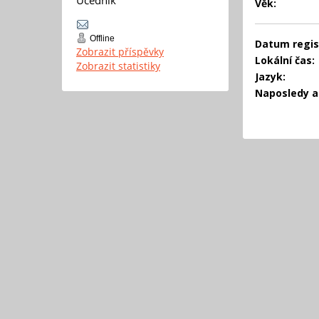
Věk:
Offline
Datum regis
Zobrazit příspěvky
Lokální čas:
Zobrazit statistiky
Jazyk:
Naposledy ak