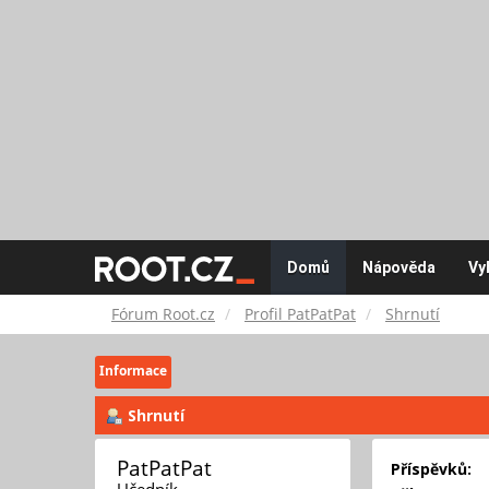
Fórum
Domů
Nápověda
Vy
Root.cz
Fórum Root.cz
Profil PatPatPat
Shrnutí
Informace
Shrnutí
PatPatPat 
Příspěvků:
Učedník