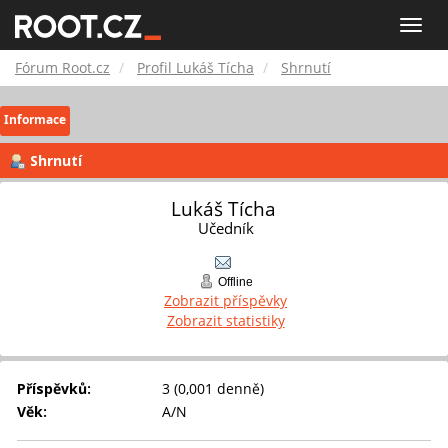
Fórum
Toggle
naviga
Root.cz
Fórum Root.cz
Profil Lukáš Tícha
Shrnutí
Informace
Shrnutí
Lukáš Tícha 
Učedník
Offline
Zobrazit příspěvky
Zobrazit statistiky
Příspěvků:
3 (0,001 denně)
Věk:
A/N