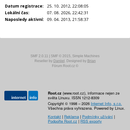
Datum registrace:
25. 10. 2012, 22:08:05
Lokální čas:
07. 08. 2026, 22:42:31
Naposledy aktivní:
09. 04. 2013, 21:58:37
SMF 2.0.11
|
SMF © 2015
,
Simple Machines
Reseller by
Daniiel
. Designed by
Brian
Fórum Root.cz ©
Root.cz
(www.root.cz), informace nejen ze
světa Linuxu. ISSN 1212-8309
Copyright © 1998 – 2026
Internet Info, s.r.o.
Všechna práva vyhrazena. Powered by Linux.
Kontakt
|
Reklama
|
Podmínky užívání
|
Podpořte Root.cz
|
RSS exporty