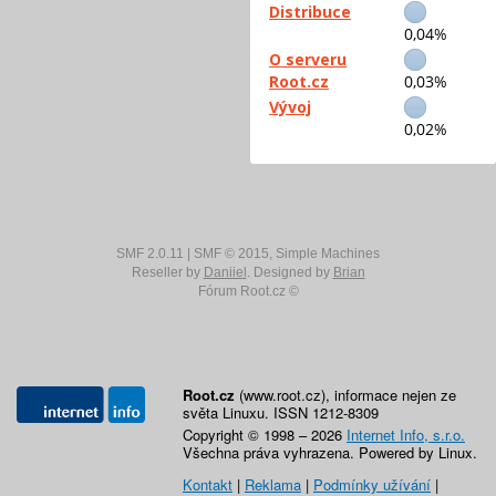
Distribuce
0,04%
O serveru
Root.cz
0,03%
Vývoj
0,02%
SMF 2.0.11
|
SMF © 2015
,
Simple Machines
Reseller by
Daniiel
. Designed by
Brian
Fórum Root.cz ©
Root.cz
(www.root.cz), informace nejen ze
světa Linuxu. ISSN 1212-8309
Copyright © 1998 – 2026
Internet Info, s.r.o.
Všechna práva vyhrazena. Powered by Linux.
Kontakt
|
Reklama
|
Podmínky užívání
|