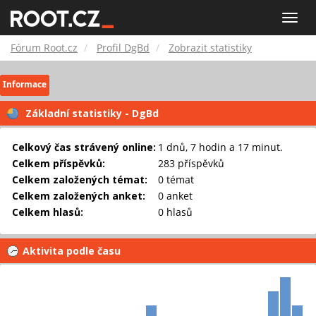
Fórum
Toggle
naviga
Root.cz
Fórum Root.cz
Profil DgBd
Zobrazit statistiky
Informace
Základní statistiky - DgBd
Celkový čas strávený online:
1 dnů, 7 hodin a 17 minut.
Celkem příspěvků:
283 příspěvků
Celkem založených témat:
0 témat
Celkem založených anket:
0 anket
Celkem hlasů:
0 hlasů
Aktivita podle času