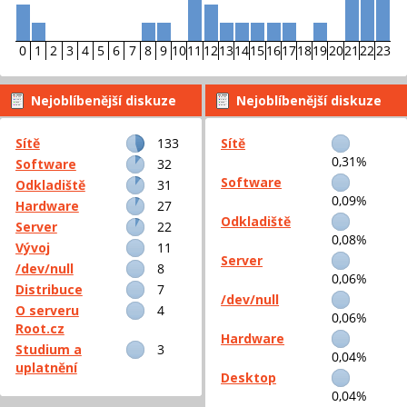
0
1
2
3
4
5
6
7
8
9
10
11
12
13
14
15
16
17
18
19
20
21
22
23
Nejoblíbenější diskuze
Nejoblíbenější diskuze
podle příspěvků
podle aktivity
Sítě
133
Sítě
0,31%
Software
32
Software
Odkladiště
31
0,09%
Hardware
27
Odkladiště
Server
22
0,08%
Vývoj
11
Server
/dev/null
8
0,06%
Distribuce
7
/dev/null
O serveru
4
0,06%
Root.cz
Hardware
Studium a
3
0,04%
uplatnění
Desktop
0,04%