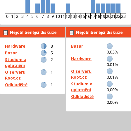
0
1
2
3
4
5
6
7
8
9
10
11
12
13
14
15
16
17
18
19
20
21
22
23
Nejoblíbenější diskuze
Nejoblíbenější diskuze
podle příspěvků
podle aktivity
Hardware
8
Bazar
0,03%
Bazar
5
Hardware
Studium a
2
0,01%
uplatnění
O serveru
O serveru
1
Root.cz
0,01%
Root.cz
Studium a
Odkladiště
1
uplatnění
0,00%
Odkladiště
0,00%