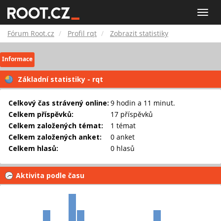
Fórum
Toggle
naviga
Root.cz
Fórum Root.cz
Profil rqt
Zobrazit statistiky
Informace
Základní statistiky - rqt
Celkový čas strávený online:
9 hodin a 11 minut.
Celkem příspěvků:
17 příspěvků
Celkem založených témat:
1 témat
Celkem založených anket:
0 anket
Celkem hlasů:
0 hlasů
Aktivita podle času