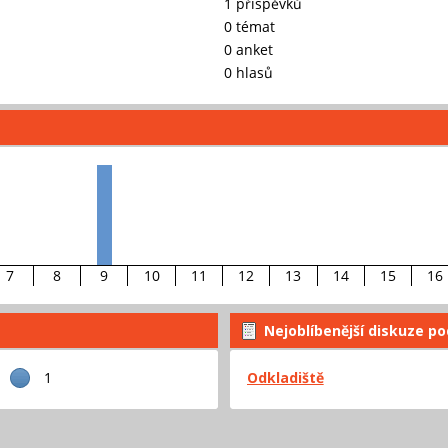
1 příspěvků
0 témat
0 anket
0 hlasů
7
8
9
10
11
12
13
14
15
16
Nejoblíbenější diskuze po
1
Odkladiště