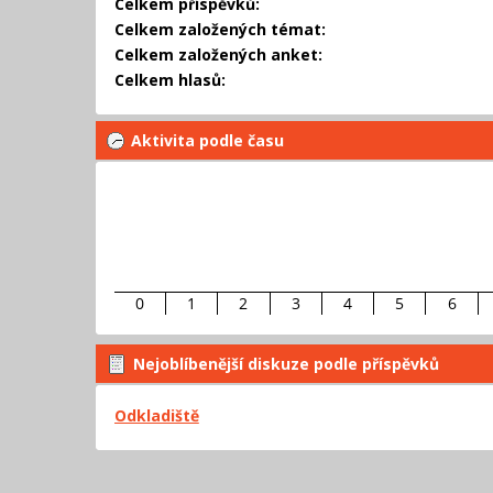
Celkem příspěvků:
Celkem založených témat:
Celkem založených anket:
Celkem hlasů:
Aktivita podle času
0
1
2
3
4
5
6
Nejoblíbenější diskuze podle příspěvků
Odkladiště