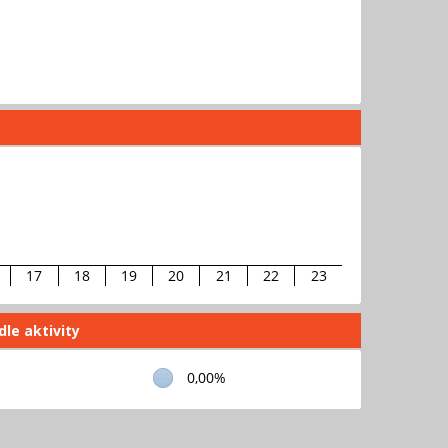
17
18
19
20
21
22
23
dle aktivity
0,00%