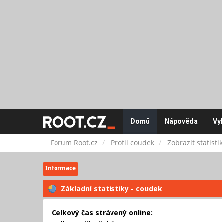
Fórum
Domů
Nápověda
Vy
Root.cz
Fórum Root.cz
Profil coudek
Zobrazit statisti
Informace
Základní statistiky - coudek
Celkový čas strávený online: