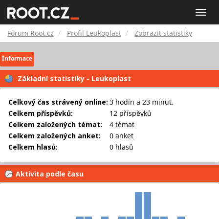
Fórum
Toggle
naviga
Root.cz
Fórum Root.cz
Profil Leukoplast
Zobrazit statistiky
Informace
Základní statistiky - Leukoplast
Celkový čas strávený online:
3 hodin a 23 minut.
Celkem příspěvků:
12 příspěvků
Celkem založených témat:
4 témat
Celkem založených anket:
0 anket
Celkem hlasů:
0 hlasů
Aktivita podle času