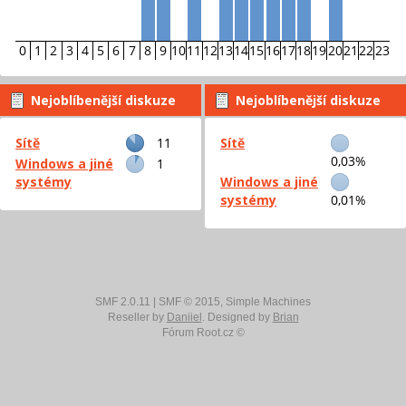
0
1
2
3
4
5
6
7
8
9
10
11
12
13
14
15
16
17
18
19
20
21
22
23
Nejoblíbenější diskuze
Nejoblíbenější diskuze
podle příspěvků
podle aktivity
Sítě
11
Sítě
0,03%
Windows a jiné
1
systémy
Windows a jiné
systémy
0,01%
SMF 2.0.11
|
SMF © 2015
,
Simple Machines
Reseller by
Daniiel
. Designed by
Brian
Fórum Root.cz ©