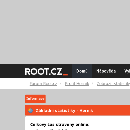
Fórum
Domů
Nápověda
Vy
Root.cz
Fórum Root.cz
Profil Hornik
Zobrazit statistik
Informace
Základní statistiky - Hornik
Celkový čas strávený online: