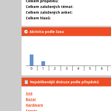
Celkem příspěvků:
Celkem založených témat:
Celkem založených anket:
Celkem hlasů:
Aktivita podle času
0
1
2
3
4
5
6
Nejoblíbenější diskuze podle příspěvků
Sítě
Bazar
Hardware
Server