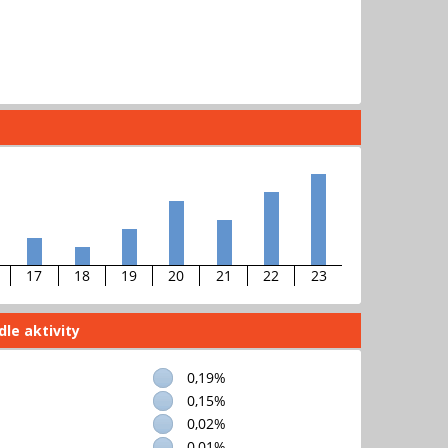
17
18
19
20
21
22
23
dle aktivity
0,19%
0,15%
0,02%
0,01%