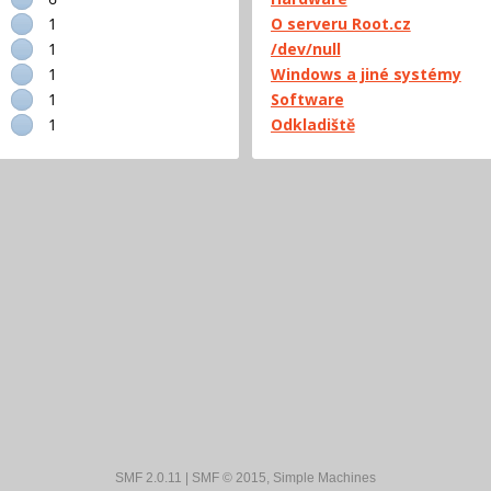
1
O serveru Root.cz
1
/dev/null
1
Windows a jiné systémy
1
Software
1
Odkladiště
SMF 2.0.11
|
SMF © 2015
,
Simple Machines