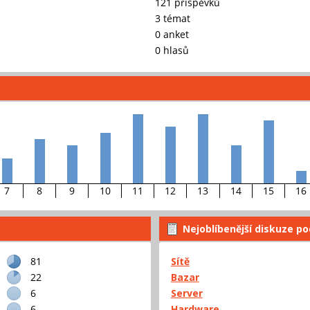
121 příspěvků
3 témat
0 anket
0 hlasů
7
8
9
10
11
12
13
14
15
16
Nejoblíbenější diskuze po
81
Sítě
22
Bazar
6
Server
6
Hardware