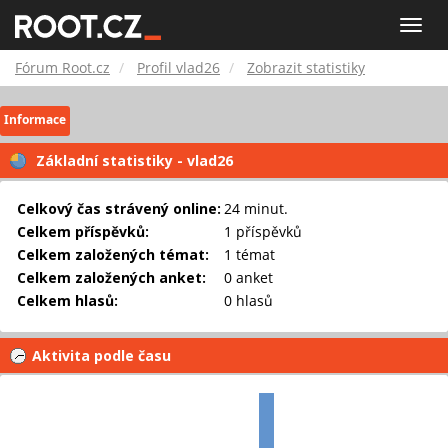
Fórum
Toggle
naviga
Root.cz
Fórum Root.cz
Profil vlad26
Zobrazit statistiky
Informace
Základní statistiky - vlad26
Celkový čas strávený online:
24 minut.
Celkem příspěvků:
1 příspěvků
Celkem založených témat:
1 témat
Celkem založených anket:
0 anket
Celkem hlasů:
0 hlasů
Aktivita podle času