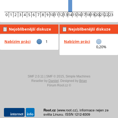
0
1
2
3
4
5
6
7
8
9
10
11
12
13
14
15
16
17
18
19
20
21
22
23
Nejoblíbenější diskuze
Nejoblíbenější diskuze
podle příspěvků
podle aktivity
Nabízím práci
1
Nabízím práci
0,20%
SMF 2.0.11
|
SMF © 2015
,
Simple Machines
Reseller by
Daniiel
. Designed by
Brian
Fórum Root.cz ©
Root.cz
(www.root.cz), informace nejen ze
světa Linuxu. ISSN 1212-8309