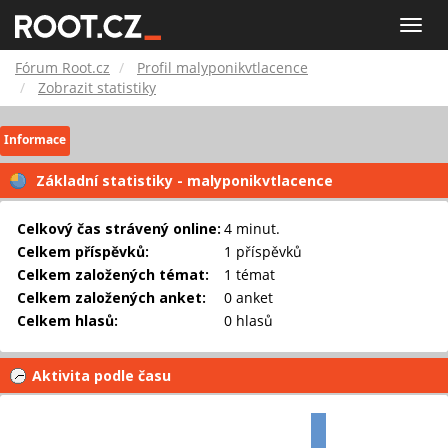
Fórum
Toggle
naviga
Root.cz
Fórum Root.cz
Profil malyponikvtlacence
Zobrazit statistiky
Informace
Základní statistiky - malyponikvtlacence
Celkový čas strávený online:
4 minut.
Celkem příspěvků:
1 příspěvků
Celkem založených témat:
1 témat
Celkem založených anket:
0 anket
Celkem hlasů:
0 hlasů
Aktivita podle času