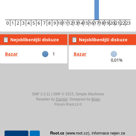
0
1
2
3
4
5
6
7
8
9
10
11
12
13
14
15
16
17
18
19
20
21
22
23
Nejoblíbenější diskuze
Nejoblíbenější diskuze
podle příspěvků
podle aktivity
Bazar
1
Bazar
0,01%
SMF 2.0.11
|
SMF © 2015
,
Simple Machines
Reseller by
Daniiel
. Designed by
Brian
Fórum Root.cz ©
Root.cz
(www.root.cz), informace nejen ze