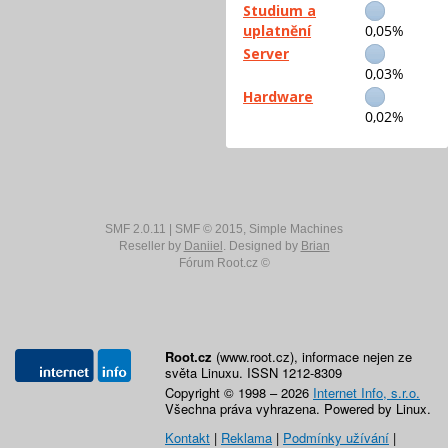
Studium a
uplatnění
0,05%
Server
0,03%
Hardware
0,02%
SMF 2.0.11
|
SMF © 2015
,
Simple Machines
Reseller by
Daniiel
. Designed by
Brian
Fórum Root.cz ©
Root.cz
(www.root.cz), informace nejen ze
světa Linuxu. ISSN 1212-8309
Copyright © 1998 – 2026
Internet Info, s.r.o.
Všechna práva vyhrazena. Powered by Linux.
Kontakt
|
Reklama
|
Podmínky užívání
|