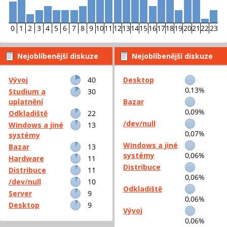
0
1
2
3
4
5
6
7
8
9
10
11
12
13
14
15
16
17
18
19
20
21
22
23
Nejoblíbenější diskuze
Nejoblíbenější diskuze
podle příspěvků
podle aktivity
Vývoj
40
Desktop
0,13%
Studium a
30
uplatnění
Bazar
0,09%
Odkladiště
22
/dev/null
Windows a jiné
13
0,07%
systémy
Windows a jiné
Bazar
13
systémy
0,06%
Hardware
11
Distribuce
Distribuce
11
0,06%
/dev/null
10
Odkladiště
Server
9
0,06%
Desktop
9
Vývoj
0,06%