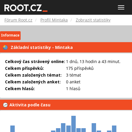
Fórum
Toggle
naviga
Root.cz
Fórum Root.cz
Profil Mintaka
Zobrazit statistiky
Informace
Základní statistiky - Mintaka
Celkový čas strávený online:
1 dnů, 13 hodin a 43 minut.
Celkem příspěvků:
175 příspěvků
Celkem založených témat:
3 témat
Celkem založených anket:
0 anket
Celkem hlasů:
1 hlasů
Aktivita podle času