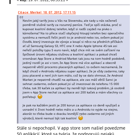
1
Citace: Merkel 18. 07. 2012, 17:11:15
Nevím jaký tarify jsou u Vás na Slovensku, ale tady u nás seženeš
poměrně slušné tarify za rozumný peníze. Teď je spíš otázka, proč si
kupovat kvalitní dobrej telefon, když si radši zajdeš na pivko s
kámošema? Na to přece stačí obyčejný hloupý telefon bez operačního
systému a nemusíš řešit jestli to je android nebo ios, ovšem pokud jsi
člověk, který investuje do vývoje a koupí si něco na předních příčkách
ať už Samsung Galaxy S3, HTC one X nebo Apple Iphone 4S tak asi
neřeší položky typu 5 euro navíc, když chce mít ve svém zařízení na
špičkové úrovni nějakou slušnou a kvalitní aplikaci a pokud chceš
srovnávat App Store a Andriod Market tak jsou na tom hodně podobně,
jediný rozdíl je asi v tom, že App Store má více aplikací a obecně
nepatrně větší procento placených aplikací, to ovšem neznamená, že
když chceš v Andriodu nějakou super aplikaci, že je vždy zadarmo, taky
jsou placené a není jich tam málo, což by se dalo shrnout, že Android
Market je nepatrně chudší na aplikace, ale zas máš větší šanci je
sehnat zadarmo, ovšem pokud jsi už investoval do telefonu 15 000
třeba, tak 30 kaček za aplikaci by neměl být takový problém, já osobně
jsem v App Store nechal za aplikace asi 200 kaček a mám všechny co
potřebuji
Je pak na každém jestli je 200 korun za aplikace co deně využiješ a
usnadní ti život hodně nebo málo a u Androidu to vyjde na stejno,
akorát to třeba bude o dvacku levnější nebo zadarmo od jiných
výrobců, které nemusí být tak kvalitní
Stále si nepochopil. V app store som našiel povedzme
50 aplikácií, ktoré sa tvária, že podporujú nejakú