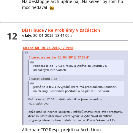
Na desktop je arch uplne naj. Na server by som ho
moc nedával
Distribuce
/
Re:Problémy v začátcích
12
«
kdy:
20. 04. 2012, 18:44:05 »
Citace: Kit 20. 04. 2012, 17:29:46
Citace: jaster_ba 20. 04. 2012, 17:06:41
Podpora je od 12.04 5 rokov a vydáva sa ubuntu v 6
mesačných intervaloch.
Citace: ubuntu.cz
Jedná se o tzv. LTS vydání, které má prodlouženou podporu -
na tři roky u osobních počítačů a na pět let u serverů.
Možná to od 12.04 změnili, ale nikde jsem tu změnu
nezaregistroval.
Jenže mně se nechce každých 6 měsíců znovu instalovat programy,
které mi instalátor nové verze vyhází a vyhazovat nechtěné
programy, které mi tam instalátor nacpe. Proto čekám na LTS.
AlternateCD? Resp. prejdi na Arch Linux.