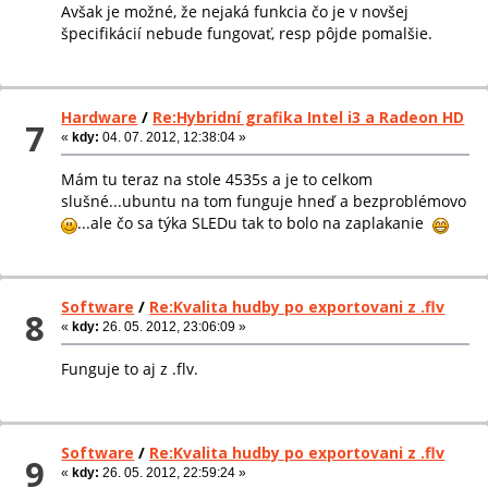
Avšak je možné, že nejaká funkcia čo je v novšej
špecifikácií nebude fungovať, resp pôjde pomalšie.
Hardware
/
Re:Hybridní grafika Intel i3 a Radeon HD
7
«
kdy:
04. 07. 2012, 12:38:04 »
Mám tu teraz na stole 4535s a je to celkom
slušné...ubuntu na tom funguje hneď a bezproblémovo
...ale čo sa týka SLEDu tak to bolo na zaplakanie
Software
/
Re:Kvalita hudby po exportovani z .flv
8
«
kdy:
26. 05. 2012, 23:06:09 »
Funguje to aj z .flv.
Software
/
Re:Kvalita hudby po exportovani z .flv
9
«
kdy:
26. 05. 2012, 22:59:24 »