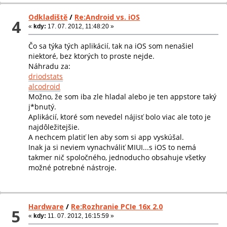
Odkladiště
/
Re:Android vs. iOS
4
«
kdy:
17. 07. 2012, 11:48:20 »
Čo sa týka tých aplikácií, tak na iOS som nenašiel
niektoré, bez ktorých to proste nejde.
Náhradu za:
driodstats
alcodroid
Možno, že som iba zle hladal alebo je ten appstore taký
j*bnutý.
Aplikácií, ktoré som nevedel nájisť bolo viac ale toto je
najdôležitejšie.
A nechcem platiť len aby som si app vyskúšal.
Inak ja si neviem vynachváliť MIUI...s iOS to nemá
takmer nič spoločného, jednoducho obsahuje všetky
možné potrebné nástroje.
Hardware
/
Re:Rozhranie PCIe 16x 2.0
5
«
kdy:
11. 07. 2012, 16:15:59 »