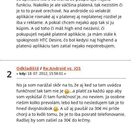
funkciu. Nakolko je ale väčšina platená, tak nezistím či
je to to pravé orechové. Na androide sú velakrát
aplikácie rovnaké aj v platenej aj neplatenej rozdiel je
iba v reklame. A pokial chcem nejakú app tak si ju
kúpim. A od toho či máš high end nezávisí, či
pokupuješ nejaké platené aplikácie. Ja mám stále k
spokojnosti HTC Desire, čo bol kedysi naj highend a
platenú aplikáciu tam zatial nejako nepotrebujem.
Odkladiště
/
Re:Android vs. iOS
2
«
kdy:
18. 07. 2012, 15:56:01 »
No ja som narážal skôr na to, že aj keď sa tam uvádza
funkčnosť tak tam nie je
...a platiť za každú app aby
som vyskúšal či tam funkčnosť je..no neviem. Ja osobne
riešim kolko prevolám, lebo keď to nesledujem tak je to
hneď dvojnásobok
. A už aj paušál za 30€ mi príde
chorý a to kvôli tomu, že je to iba posraté telefonovanie.
Radšej by som zašiel za 30€ do krčmy.