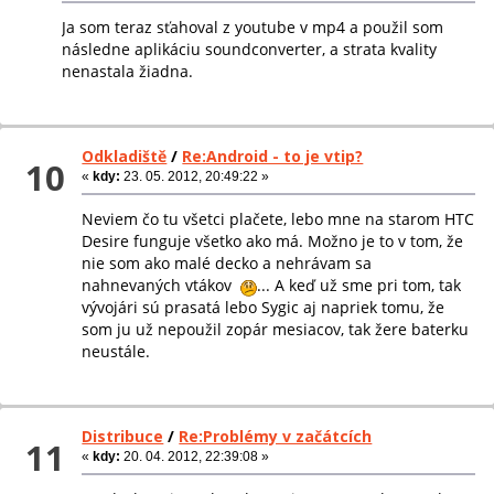
Ja som teraz sťahoval z youtube v mp4 a použil som
následne aplikáciu soundconverter, a strata kvality
nenastala žiadna.
Odkladiště
/
Re:Android - to je vtip?
10
«
kdy:
23. 05. 2012, 20:49:22 »
Neviem čo tu všetci plačete, lebo mne na starom HTC
Desire funguje všetko ako má. Možno je to v tom, že
nie som ako malé decko a nehrávam sa
nahnevaných vtákov
... A keď už sme pri tom, tak
vývojári sú prasatá lebo Sygic aj napriek tomu, že
som ju už nepoužil zopár mesiacov, tak žere baterku
neustále.
Distribuce
/
Re:Problémy v začátcích
11
«
kdy:
20. 04. 2012, 22:39:08 »