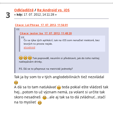
Odkladiště
/
Re:Android vs. iOS
3
«
kdy:
17. 07. 2012, 14:11:28 »
Citace: Lol Phirae 17. 07. 2012, 11:56:01
Citace: jaster_ba 17. 07. 2012, 11:48:20
Čo sa týka tých aplikácií, tak na iOS som nenašiel niektoré, bez
ktorých to proste nejde.
alcodroid
Tak popravdě, neumím si představit, jak do toho nalitej
naklepávám drinky.
P.S. Dá se to přepnout na metrické jednotky?
Tak ja by som to v tých anglodebilinách tiež nezvládal
A dá sa to tam naťukávať
teda pokial ešte vládzeš tak
hej...potom to už význam nemá, za volant si určite tak
skoro nesadneš
...ale aj tak sa to dá zvládnuť...stačí
na to myslieť