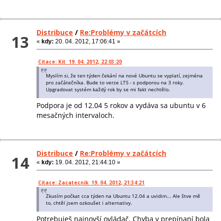
Distribuce
/
Re:Problémy v začátcích
13
«
kdy:
20. 04. 2012, 17:06:41 »
Citace: Kit 19. 04. 2012, 22:03:20
Myslím si, že ten týden čekání na nové Ubuntu se vyplatí, zejména
pro začátečníka. Bude to verze LTS - s podporou na 3 roky.
Upgradovat systém každý rok by se mi fakt nechtělo.
Podpora je od 12.04 5 rokov a vydáva sa ubuntu v 6
mesačných intervaloch.
Distribuce
/
Re:Problémy v začátcích
14
«
kdy:
19. 04. 2012, 21:44:10 »
Citace: Zacatecnik 19. 04. 2012, 21:34:21
Zkusím počkat cca týden na Ubuntu 12.04 a uvidim... Ale štve mě
to, chtěl jsem ozkoušet i alternativy.
Potrebuješ najnovší ovládač. Chyba v prepínaní bola