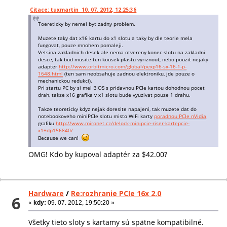
Citace: tuxmartin 10. 07. 2012, 12:25:36
Toereticky by nemel byt zadny problem.
Muzete taky dat x16 kartu do x1 slotu a taky by dle teorie mela
fungovat, pouze mnohem pomaleji.
Vetsina zakladnich desek ale nema otvereny konec slotu na zakladni
desce, tak bud musite ten kousek plastu vyriznout, nebo pouzit nejaky
adapter
http://www.orbitmicro.com/global/pexp16-sx-16-1-p-
1648.html
(ten sam neobsahuje zadnou elektroniku, jde pouze o
mechanickou redukci).
Pri startu PC by si mel BIOS s pridavnou PCIe kartou dohodnou pocet
drah, takze x16 grafika v x1 slotu bude vyuzivat pouze 1 drahu.
Takze teoreticky kdyz nejak doresite napajeni, tak muzete dat do
notebookoveho miniPCIe slotu misto WiFi karty
poradnou PCIe nVidia
grafiku
http://www.mironet.cz/delock-minipcie-riser-kartepcie-
x1+dp156840/
Because we can!
OMG! Kdo by kupoval adaptér za $42.00?
Hardware
/
Re:rozhranie PCIe 16x 2.0
6
«
kdy:
09. 07. 2012, 19:50:20 »
Všetky tieto sloty s kartamy sú spätne kompatibilné.