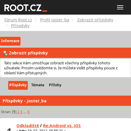
Fórum
Toggle
naviga
Root.cz
Fórum Root.cz
Profil jaster_ba
Zobrazit příspěvky
Příspěvky
Informace
Zobrazit příspěvky
Tato sekce Vám umožňuje zobrazit všechny příspěvky tohoto
uživatele. Prosím uvědomte si, že můžete vidět příspěvky pouze z
oblastí Vám přístupných.
Příspěvky
Témata
Přílohy
Příspěvky - jaster_ba
Stran: [
1
]
2
3
...
6
Odkladiště
/
Re:Android vs. iOS
«
kdy:
19. 07. 2012, 00:55:21 »