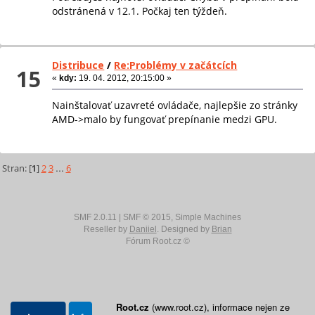
odstránená v 12.1. Počkaj ten týždeň.
Distribuce
/
Re:Problémy v začátcích
15
«
kdy:
19. 04. 2012, 20:15:00 »
Nainštalovať uzavreté ovládače, najlepšie zo stránky
AMD->malo by fungovať prepínanie medzi GPU.
Stran: [
1
]
2
3
...
6
SMF 2.0.11
|
SMF © 2015
,
Simple Machines
Reseller by
Daniiel
. Designed by
Brian
Fórum Root.cz ©
Root.cz
(www.root.cz), informace nejen ze