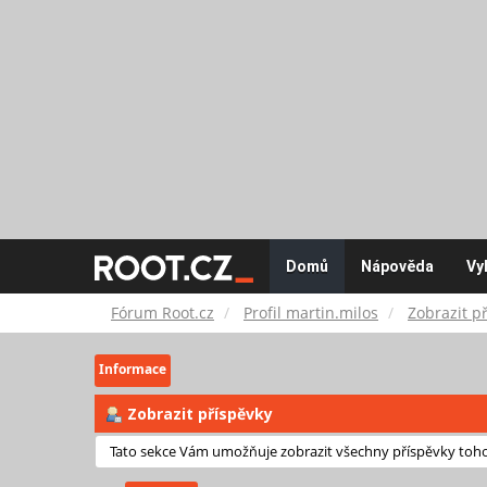
Fórum
Domů
Nápověda
Vy
Root.cz
Fórum Root.cz
Profil martin.milos
Zobrazit p
Informace
Zobrazit příspěvky
Tato sekce Vám umožňuje zobrazit všechny příspěvky tohot