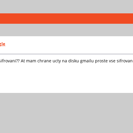
gle
 sifrovani?? At mam chrane ucty na disku gmailu proste vse sifrova