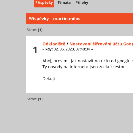
Příspěvky
Témata
Přílohy
Příspěvky - martin.milos
Stran: [
1
]
Odkladiště
/
Nastavení šifrování účtu Goo
1
«
kdy:
02. 06. 2023, 07:48:34 »
Ahoj, prosim...jak nastavit na uctu od googlu
Ty navody na internetu jsou zcela zcestne
Dekuji
Stran: [
1
]