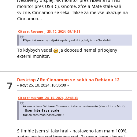
(vestaveny displej, 4K monitor pres HDMI a full HD
monitor pres USB-C). Gnome, Xfce a Mate stale vali
svizne, Cinnamon se seka. Takze za me vse ukazuje na
Cinnamon...
Citace: Rovano _ 25. 10. 2024, 09:19:51
Případně revertuj nějaké updaty od doby, kdy to začlo zlobit.
To kdybych vedel
Ja doposud nemel pripojeny
externi monitor.
Desktop
/
Re:Cinnamon se seká na Debianu 12
7
«
kdy:
25. 10. 2024, 10:36:00 »
Citace: mikrom 24. 10. 2024, 22:48:43
Ak nas v tom Debiane Cinnamon taketo nastavenie (ako v Linux Mint)
User Interface scale
tak co tam mas nastavene ?
S timhle jsem si taky hral - nastaveno tam mam 100%,
zadne zvetsovani/zmensovani. Zaroven jsem zkousel