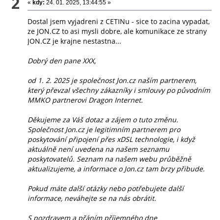
2
«
kdy:
24. 01. 2025, 13:44:55 »
Dostal jsem vyjadreni z CETINu - sice to zacina vypadat,
ze JON.CZ to asi mysli dobre, ale komunikace ze strany
JON.CZ je krajne nestastna...
Dobrý den pane XXX,
od 1. 2. 2025 je společnost Jon.cz naším partnerem,
který převzal všechny zákazníky i smlouvy po původním
MMKO partnerovi Dragon Internet.
Děkujeme za Váš dotaz a zájem o tuto změnu.
Společnost Jon.cz je legitimním partnerem pro
poskytování připojení přes xDSL technologie, i když
aktuálně není uvedena na našem seznamu
poskytovatelů. Seznam na našem webu průběžně
aktualizujeme, a informace o Jon.cz tam brzy přibude.
Pokud máte další otázky nebo potřebujete další
informace, neváhejte se na nás obrátit.
S pozdravem a přáním příjemného dne