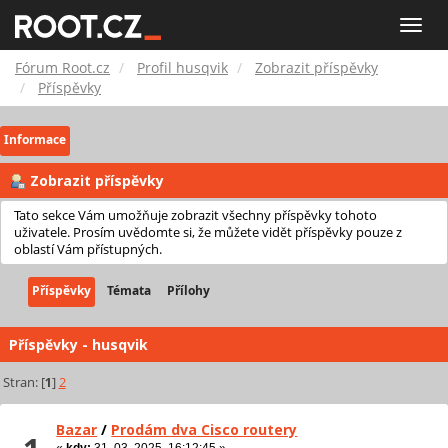
Fórum
Toggle
naviga
Root.cz
Fórum Root.cz
Profil husqvik
Zobrazit příspěvky
Příspěvky
Informace
Zobrazit příspěvky
Tato sekce Vám umožňuje zobrazit všechny příspěvky tohoto
uživatele. Prosím uvědomte si, že můžete vidět příspěvky pouze z
oblastí Vám přístupných.
Příspěvky
Témata
Přílohy
Příspěvky - husqvik
Stran: [
1
]
2
Bazar
/
Prodám dva Cisco routery
«
kdy:
31. 03. 2025, 16:12:45 »