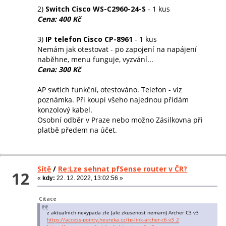
2)
Switch Cisco WS-C2960-24-S
- 1 kus
Cena: 400 Kč
3)
IP telefon Cisco CP-8961
- 1 kus
Nemám jak otestovat - po zapojení na napájení
naběhne, menu funguje, vyzvání...
Cena: 300 Kč
AP swtich funkční, otestováno. Telefon - viz
poznámka. Při koupi všeho najednou přidám
konzolový kabel.
Osobní odběr v Praze nebo možno Zásilkovna při
platbě předem na účet.
Sítě
/
Re:Lze sehnat pfSense router v ČR?
12
«
kdy:
22. 12. 2022, 13:02:56 »
Citace
z aktualnich nevypada zle (ale zkusenost nemam) Archer C3 v3
https://access-pointy.heureka.cz/tp-link-archer-c6-v3_2