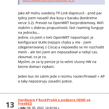
https://openwrt.org/toh/tp-link/archer_c6_v3
Jako AP mohu uvedeny TP-Link doporucit - pred par
tydny jsem nasadil dva kusy v baraku (konkretne
verze 3.2). Prevod na OpenWRT bezproblemovy, WiFi
stabilni s dobrou propustnosti, fast roaming funguje
na jednicku...
Jedine, co jsem v tom OpenWRT nepochopil, je
konfigurace VLAN (nejspis chyba u me - jsem
zdegenerovanej z Cisca) a nepovedlo se mi rozchodit
mesh - ale ten jsem ani nepozadoval a nebyl cas,
zkoumat, co je co.
Myslim, ze za ty penize je to velmi slusny HW na
bezne domaci zvykani.
Jeden kus mi zatim jede v rezimu router/firewall + AP
a taky nepozoruju zasadni potize.
Hardware
/
RockPro64 a podpora HDMI ve
13
FreeBSD
«
kdy:
06. 05. 2022, 14:42:04 »