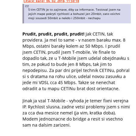
Citace: karel 06. 02. 2018, 11:50:18
S tim CETIN je to zajimave, diky za informace. Testoval jsem na
jejich mape pokryti rychlosti a bohuzel jen 20mbit, zato vsichni
moji sousedi 50mbit a nekdo i 250mbit - nechapu
Prudit, prudit, prudit, prudit!
Jak CETIN, tak
providera. Ja mel to same - v nasem baraku max. 8
Mbps, ostatni baraky kolem az 50 Mbps. I prudil
jsem CETIN, prudil jsem T-mobile. Ve finale to
dopadlo tak, ze u T-Mobile jsem udelal obejdnavku s
tim, ze pokud to bude jen 8 Mbps, tak jim to
nepodepisu. Za par dni prijel technik CETINu, pohral
si s dratama na rohu ulice, udelal novou zasuvku a
jede mi VDSL cca 45 Mbps. Takze se nenechat
odradit a tu mapu CETINu brat dost orientacne.
Jinak ja vzal T-Mobile - vyhoda je temer fixni verejna
IP. Rychlost slusna, zadne vetsi problemy jsem s nimi
za cca dva mesice nemel (ja vim, kratka doba).
Modem jednoznacne do bridge a resit si vsechno
sam na dalsim zarizeni.