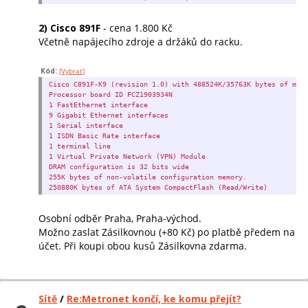
2) Cisco 891F
- cena 1.800 Kč
Včetně napájecího zdroje a držáků do racku.
Kód:
[Vybrat]
Cisco C891F-K9 (revision 1.0) with 488524K/35763K bytes of mem
Processor board ID FCZ1903934N
1 FastEthernet interface
9 Gigabit Ethernet interfaces
1 Serial interface
1 ISDN Basic Rate interface
1 terminal line
1 Virtual Private Network (VPN) Module
DRAM configuration is 32 bits wide
255K bytes of non-volatile configuration memory.
250880K bytes of ATA System CompactFlash (Read/Write)
Osobní odběr Praha, Praha-východ.
Možno zaslat Zásilkovnou (+80 Kč) po platbě předem na
účet. Při koupi obou kusů Zásilkovna zdarma.
Sítě
/
Re:Metronet končí, ke komu přejít?