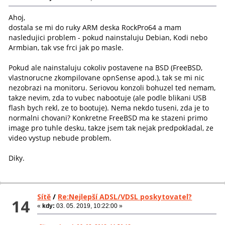
Ahoj,
dostala se mi do ruky ARM deska RockPro64 a mam
nasledujici problem - pokud nainstaluju Debian, Kodi nebo
Armbian, tak vse frci jak po masle.
Pokud ale nainstaluju cokoliv postavene na BSD (FreeBSD,
vlastnorucne zkompilovane opnSense apod.), tak se mi nic
nezobrazi na monitoru. Seriovou konzoli bohuzel ted nemam,
takze nevim, zda to vubec nabootuje (ale podle blikani USB
flash bych rekl, ze to bootuje). Nema nekdo tuseni, zda je to
normalni chovani? Konkretne FreeBSD ma ke stazeni primo
image pro tuhle desku, takze jsem tak nejak predpokladal, ze
video vystup nebude problem.
Diky.
Sítě
/
Re:Nejlepší ADSL/VDSL poskytovatel?
14
«
kdy:
03. 05. 2019, 10:22:00 »