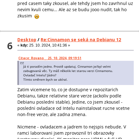
pred casem taky zkousel, ale tehdy jsem ho zavrhnul uz
nevim kvuli cemu... Ale az se budu jooo nudit, tak ho
zkusim
Desktop
/
Re:Cinnamon se seká na Debianu 12
6
«
kdy:
25. 10. 2024, 10:41:36 »
Citace: Rovano _ 25. 10. 2024, 09:19:51
Já ti poradím jedno. Prostě updatuj. Cinnamon je/byl velmi
zabugovaná věc. Ty máš několik let starou verzi Cinnamonu.
Ovladač Intelu? Jádro?
Tímto směrem bych se ubíral.
Zatim vicemene to, co je dostupne v repozitarich
Debianu, takze relativne stare verze (ackoliv podle
Debianu posledni stable). Jedine, co jsem zkousel -
posledni ovladace od Intelu nainstalovat rucne vcetne
non-free verze, ale zadna zmena.
Nicmene - ovladacem a jadrem to nejspis nebude. V
ramci laborovani jsem zprovoznil tri obrazovky