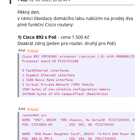
1
Pěkný den,
v rámci likvidace domácího labu nabízím na prodej dva
plně funkční Cisco routery:
1) Cisco 892 s PoE
- cena 1.500 Kč
Dvakrát zdroj (jeden pro router, druhý pro PoE)
Kód:
[Vybrat]
Cisco 892 (MPC8300) processor (revision 1.0) with 498688K/2560
Processor board ID FCZ1721C260
9 FastEthernet interfaces
1 Gigabit Ethernet interface
1 ISDN Basic Rate interface
1 Virtual Private Network (VPN) Module
256K bytes of non-volatile configuration memory.
247464K bytes of ATA CompactFlash (Read/Write)
Kód:
[Vybrat]
router#sh inv
NAME: "892", DESCR: "892 chassis, Hw Serial#: FCZ172XXXXX, Hw 
PID: CISCO892-K9 , VID: V02, SN: FCZ17XXXXX
NAME: "ESW Power Daughter Card", DESCR: "4-Port ESW Power Daug
PID: 800-IL-PM-4 , VID: V04, SN: FOC171XXXXX