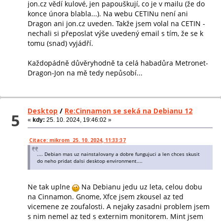
jon.cz vědí kulové, jen papouškují, co je v mailu (že do
konce února blabla...). Na webu CETINu není ani
Dragon ani jon.cz uveden. Takže jsem volal na CETIN -
nechali si přeposlat výše uvedený email s tím, že se k
tomu (snad) vyjádří.
Každopádně důvěryhodně ta celá habadůra Metronet-
Dragon-Jon na mě tedy nepůsobí...
Desktop
/
Re:Cinnamon se seká na Debianu 12
5
«
kdy:
25. 10. 2024, 19:46:02 »
Citace: mikrom 25. 10. 2024, 11:33:37
.... Debian mas uz nainstalovany a dobre fungujuci a len chces skusit
do neho pridat dalsi desktop environment....
Ne tak uplne
Na Debianu jedu uz leta, celou dobu
na Cinnamon. Gnome, Xfce jsem zkousel az ted
vicemene ze zoufalosti. A nejaky zasadni problem jsem
s nim nemel az ted s externim monitorem. Mint jsem