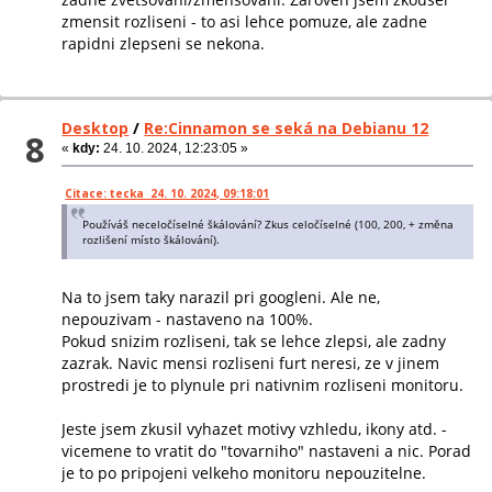
zmensit rozliseni - to asi lehce pomuze, ale zadne
rapidni zlepseni se nekona.
Desktop
/
Re:Cinnamon se seká na Debianu 12
8
«
kdy:
24. 10. 2024, 12:23:05 »
Citace: tecka 24. 10. 2024, 09:18:01
Používáš neceločíselné škálování? Zkus celočíselné (100, 200, + změna
rozlišení místo škálování).
Na to jsem taky narazil pri googleni. Ale ne,
nepouzivam - nastaveno na 100%.
Pokud snizim rozliseni, tak se lehce zlepsi, ale zadny
zazrak. Navic mensi rozliseni furt neresi, ze v jinem
prostredi je to plynule pri nativnim rozliseni monitoru.
Jeste jsem zkusil vyhazet motivy vzhledu, ikony atd. -
vicemene to vratit do "tovarniho" nastaveni a nic. Porad
je to po pripojeni velkeho monitoru nepouzitelne.