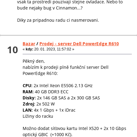
vsak ta prostredi pouzivaji stejne ovladace. Nebo to
bude nejaky bug v Cinnamon...?
Diky za pripadnou radu ci nasmerovani.
Bazar
/
Prodej - server Dell PowerEdge R610
10
«
kdy:
20. 01. 2023, 11:57:02 »
Pěkný den,
nabízím k prodeji plně funkční server Dell
PowerEdge R610:
CPU:
2x Intel Xeon E5506 2.13 GHz
RAM:
40 GB DDR3 ECC
Disky:
2x 146 GB SAS a 2x 300 GB SAS
Zdroj:
2x 502 W
LAN:
4x 1 Gbps + 1x iDrac
Ližiny do racku
Možno dodat síťovou kartu Intel X520 + 2x 10 Gbps
optický GBIC (+1000 Kč).