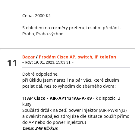
Cena: 2000 Kč
S ohledem na rozměry preferuji osobní předání -
Praha, Praha-východ.
Bazar
/
Prodám Cisco AP, switch, IP telefon
11
«
kdy:
19. 01. 2023, 15:03:31 »
Dobré odpoledne,
při úklidu jsem narazil na pár věcí, které zkusím
poslat dál, než to vyhodím do sběrného dvora:
1)
AP Cisco - AIR-AP1131AG-A-K9
- k dispozici 2
kusy
Součástí držák na zeď, power injektor (AIR-PWRINJ3)
a dvakrát napájecí zdroj (lze dle situace použít přímo
do AP nebo do power injektoru)
Cena: 249 Kč/kus