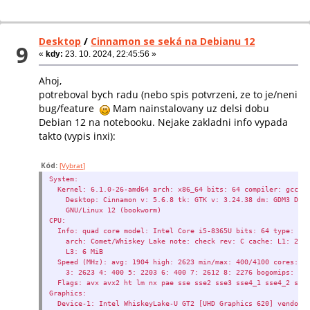
Desktop
/
Cinnamon se seká na Debianu 12
9
«
kdy:
23. 10. 2024, 22:45:56 »
Ahoj,
potreboval bych radu (nebo spis potvrzeni, ze to je/neni
bug/feature
Mam nainstalovany uz delsi dobu
Debian 12 na notebooku. Nejake zakladni info vypada
takto (vypis inxi):
Kód:
[Vybrat]
System:
Kernel: 6.1.0-26-amd64 arch: x86_64 bits: 64 compiler: gcc v
Desktop: Cinnamon v: 5.6.8 tk: GTK v: 3.24.38 dm: GDM3 Dist
GNU/Linux 12 (bookworm)
CPU:
Info: quad core model: Intel Core i5-8365U bits: 64 type: MT
arch: Comet/Whiskey Lake note: check rev: C cache: L1: 256 
L3: 6 MiB
Speed (MHz): avg: 1904 high: 2623 min/max: 400/4100 cores: 1:
3: 2623 4: 400 5: 2203 6: 400 7: 2612 8: 2276 bogomips: 30
Flags: avx avx2 ht lm nx pae sse sse2 sse3 sse4_1 sse4_2 sss
Graphics:
Device-1: Intel WhiskeyLake-U GT2 [UHD Graphics 620] vendor: 