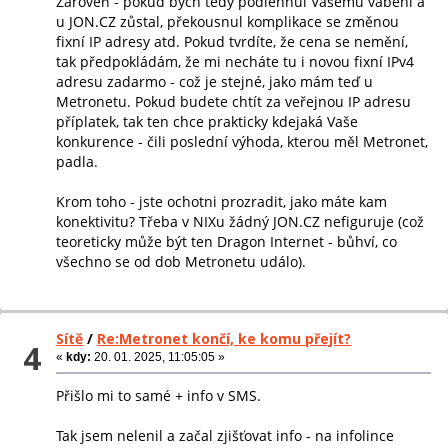
Zároveň - pokud bych tedy podlehnul Vašemu vábení a
u JON.CZ zůstal, překousnul komplikace se změnou
fixní IP adresy atd. Pokud tvrdíte, že cena se nemění,
tak předpokládám, že mi necháte tu i novou fixní IPv4
adresu zadarmo - což je stejné, jako mám teď u
Metronetu. Pokud budete chtít za veřejnou IP adresu
příplatek, tak ten chce prakticky kdejaká Vaše
konkurence - čili poslední výhoda, kterou měl Metronet,
padla.
Krom toho - jste ochotni prozradit, jako máte kam
konektivitu? Třeba v NIXu žádný JON.CZ nefiguruje (což
teoreticky může být ten Dragon Internet - bůhví, co
všechno se od dob Metronetu událo).
Sítě
/
Re:Metronet končí, ke komu přejít?
4
«
kdy:
20. 01. 2025, 11:05:05 »
Přišlo mi to samé + info v SMS.
Tak jsem nelenil a začal zjišťovat info - na infolince