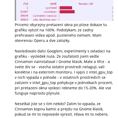
PID NAME Render/
1 systemd |
31007 cinnamon
30649 cinnam
30825 xdg-de
Pricemz obycejny pretazeni okna po plose dokaze tu
31144 gnome-
32026 ope
grafiku vytizit na 100%. Podotykam, ze zadny
prehravani videa apod. pusteneho nemam. Mam
otevrenou Operu a dve zalozky.
Nasledovalo dalsi Googleni, experimenty s ovladaci na
grafiku - vysledek nula. Ze zoufalosti jsem vedle
Cinnamon nainstaloval i Gnome klasik, Mate a Xfce - a
svete div se - vsecha ostatni prostredi nelaguji, vali
korektne i na externim monitoru. I vypis z intel_gpu_top
v nich vypada v pohode - v ostatnich prostredich se
zatizeni v intel_gpu_top pohybuje v jednotkach procent,
pri pretazeni okna vyskoci rekneme do 15-20%. Ale vse
funguje naprosto plynule.
Nesetkal jste se s tim nekdo? Zatim to vypada, ze
Cinnamon kopnu kamsi a prejdu na Gnome klasik,
pokud se mi to nepovede vyresit. Hlava mi to nebere,