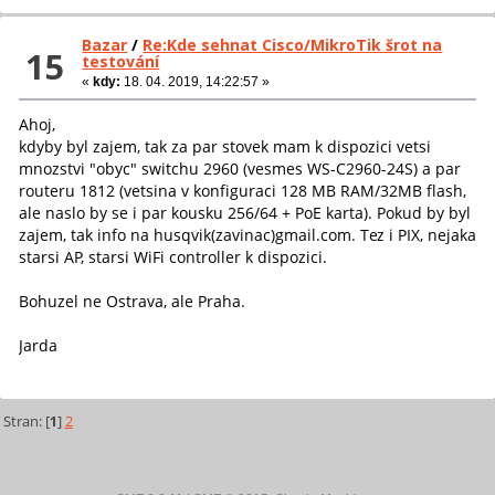
Bazar
/
Re:Kde sehnat Cisco/MikroTik šrot na
15
testování
«
kdy:
18. 04. 2019, 14:22:57 »
Ahoj,
kdyby byl zajem, tak za par stovek mam k dispozici vetsi
mnozstvi "obyc" switchu 2960 (vesmes WS-C2960-24S) a par
routeru 1812 (vetsina v konfiguraci 128 MB RAM/32MB flash,
ale naslo by se i par kousku 256/64 + PoE karta). Pokud by byl
zajem, tak info na husqvik(zavinac)gmail.com. Tez i PIX, nejaka
starsi AP, starsi WiFi controller k dispozici.
Bohuzel ne Ostrava, ale Praha.
Jarda
Stran: [
1
]
2