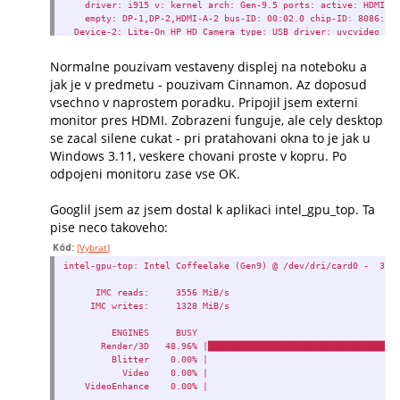
driver: i915 v: kernel arch: Gen-9.5 ports: active: HDMI-A-
empty: DP-1,DP-2,HDMI-A-2 bus-ID: 00:02.0 chip-ID: 8086:3e
Device-2: Lite-On HP HD Camera type: USB driver: uvcvideo bus
chip-ID: 04ca:7089
Display: x11 server: X.Org v: 1.21.1.7 with: Xwayland v: 22.1
Normalne pouzivam vestaveny displej na noteboku a
loaded: modesetting unloaded: fbdev,vesa dri: iris gpu: i91
jak je v predmetu - pouzivam Cinnamon. Az doposud
screens: 1
vsechno v naprostem poradku. Pripojil jsem externi
Screen-1: 0 s-res: 9216x3456 s-dpi: 120
Monitor-1: HDMI-A-1 mapped: HDMI-1 pos: primary,right
monitor pres HDMI. Zobrazeni funguje, ale cely desktop
model: Philips PHL 276E8V res: 6144x3456 dpi: 261 diag: 685
se zacal silene cukat - pri pratahovani okna to je jak u
Monitor-2: eDP-1 pos: left model: ChiMei InnoLux 0x139e res: 
Windows 3.11, veskere chovani proste v kopru. Po
dpi: 266 diag: 336mm (13.2")
API: OpenGL v: 4.6 Mesa 22.3.6 renderer: Mesa Intel UHD Graph
odpojeni monitoru zase vse OK.
GT2) direct-render: Yes
Googlil jsem az jsem dostal k aplikaci intel_gpu_top. Ta
pise neco takoveho:
Kód:
[Vybrat]
intel-gpu-top: Intel Coffeelake (Gen9) @ /dev/dri/card0 - 
IMC reads: 3556 MiB/s
IMC writes: 1328 MiB/s
ENGINES BU
Render/3D 48.96% |███████████
Blitter 
Video 0
VideoEnhan