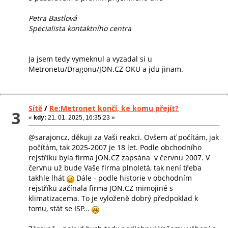
Petra Bastlová
Specialista kontaktního centra
Ja jsem tedy vymeknul a vyzadal si u
Metronetu/Dragonu/JON.CZ OKU a jdu jinam.
Sítě
/
Re:Metronet končí, ke komu přejít?
3
«
kdy:
21. 01. 2025, 16:35:23 »
@sarajoncz, děkuji za Vaši reakci. Ovšem ať počítám, jak
počítám, tak 2025-2007 je 18 let. Podle obchodního
rejstříku byla firma JON.CZ zapsána v červnu 2007. V
červnu už bude Vaše firma plnoletá, tak není třeba
takhle lhát
Dále - podle historie v obchodním
rejstříku začínala firma JON.CZ mimojiné s
klimatizacema. To je vyloženě dobrý předpoklad k
tomu, stát se ISP...