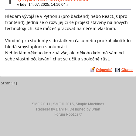
1
«
kdy:
14. 07. 2025, 14:16:04 »
Hledám vývojáře v Pythonu (pro backend) nebo React.js (pro
frontend). Jedná se o rozvíjející se projekt stavěný na nových
technologiích, kde můžeš pracovat na něčem vlastním.
Vhodné pro studenty s dostatkem času nebo pro kohokoli kdo
hledá smysluplnou spolupráci.
Nehledám někoho kdo zná vše, ale někoho kdo má sám od
sebe vlastní očekávání, chuť se učit a společně růst.
Odpověď
Citace
Stran: [
1
]
SMF 2.0.11
|
SMF © 2015
,
Simple Machines
Reseller by
Daniiel
. Designed by
Brian
Fórum Root.cz ©