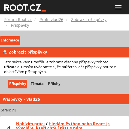
Fórum
Toggle
naviga
Root.cz
Fórum Root.cz
Profil vlad26
Zobrazit příspěvky
Příspěvky
Informace
Zobrazit příspěvky
Tato sekce Vám umožňuje zobrazit všechny příspěvky tohoto
uživatele. Prosím uvědomte si, že můžete vidět příspěvky pouze z
oblastí Vám přístupných.
Příspěvky
Témata
Přílohy
Příspěvky - vlad26
Stran: [
1
]
Nabízím práci
/
Hledám Python nebo React.js
vývojáře, kteří chtějí růst s námi