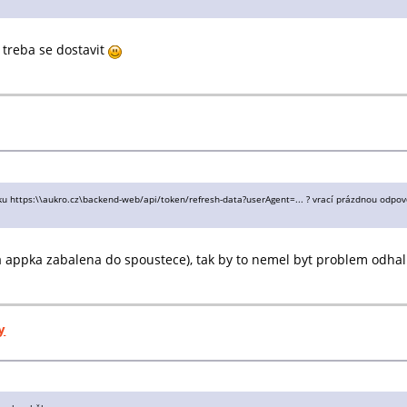
 treba se dostavit
 https:\\aukro.cz\backend-web/api/token/refresh-data?userAgent=... ? vrací prázdnou odpověď
 appka zabalena do spoustece), tak by to nemel byt problem odhalit
y