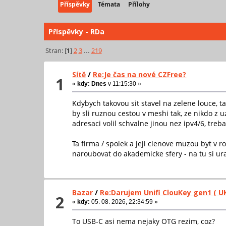
Příspěvky
Témata
Přílohy
Příspěvky - RDa
Stran: [
1
]
2
3
...
219
Sítě
/
Re:Je čas na nové CZFree?
1
«
kdy:
Dnes
v 11:15:30 »
Kdybych takovou sit stavel na zelene louce, t
by sli ruznou cestou v meshi tak, ze nikdo z 
adresaci volil schvalne jinou nez ipv4/6, treb
Ta firma / spolek a jeji clenove muzou byt v r
naroubovat do akademicke sfery - na tu si ura
Bazar
/
Re:Darujem Unifi ClouKey gen1 ( U
2
«
kdy:
05. 08. 2026, 22:34:59 »
To USB-C asi nema nejaky OTG rezim, coz?