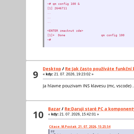
~# qm config 100 &
[1] 2646711
..
..
..
<ENTER zmacknut zde>
[1]+ Done qm config 100
~#
Desktop
/
Re:Jak často používáte funkční 
9
«
kdy:
21. 07. 2026, 19:23:02 »
Ja hlavne pouzivam INS klavesu (mc, vscode) 
Bazar
/
Re:Daruji staré PC a komponent
10
«
kdy:
21. 07. 2026, 15:42:01 »
Citace: M.Postak 21. 07. 2026, 15:25:54