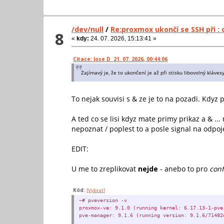
/dev/null
/
Re:proxmox ukončí se SSH při : 
8
«
kdy:
24. 07. 2026, 15:13:41 »
Citace: Jose D 21. 07. 2026, 00:44:06
Zajímavý je, že to ukončení je až při stisku libovolný klávesy
To nejak souvisi s & ze je to na pozadi. Kdyz 
A ted co se lisi kdyz mate primy prikaz a & ..
nepoznat / poplest to a posle signal na odpojen
EDIT:
U me to zreplikovat
nejde
- anebo to pro
conf
Kód:
[Vybrat]
~# pveversion -v
proxmox-ve: 9.1.0 (running kernel: 6.17.13-1-pve
pve-manager: 9.1.6 (running version: 9.1.6/71482