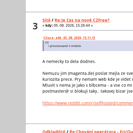
Sítě
/
Re:Je čas na nové CZFree?
3
«
kdy:
05. 08. 2026, 15:26:44 »
Citace: a6b 05. 08. 2026, 15:11:13
i provozovatel t-mobile
A nemecky to dela dodnes.
Nemuzu jim (magenta.de) poslat mejla ze sve
kuriozita prece. Pry nemam web kde je videt i
Mluvit s nema je jako s blbcema - a vse co mi
postmaster@ si blokuji taky.. takovej bizar jse
https://www.reddit.com/r/selfhosted/comme
Odkladiště
/
Re:Chování operátora - Eri/Q