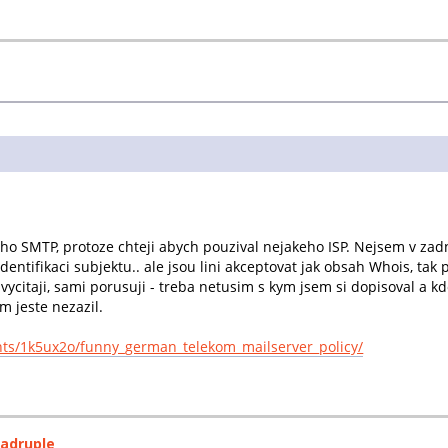
ho SMTP, protoze chteji abych pouzival nejakeho ISP. Nejsem v zad
dentifikaci subjektu.. ale jsou lini akceptovat jak obsah Whois, tak
 vycitaji, sami porusuji - treba netusim s kym jsem si dopisoval a 
m jeste nezazil.
nts/1k5ux2o/funny_german_telekom_mailserver_policy/
uadruple