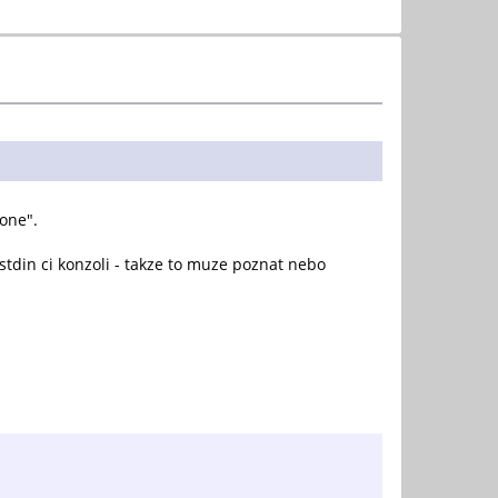
done".
 stdin ci konzoli - takze to muze poznat nebo