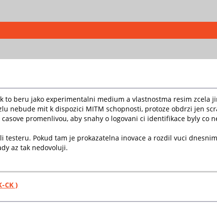
ak to beru jako experimentalni medium a vlastnostma resim zcela ji
uzlu nebude mit k dispozici MITM schopnosti, protoze obdrzi jen sc
a casove promenlivou, aby snahy o logovani ci identifikace byly co ne
oli testeru. Pokud tam je prokazatelna inovace a rozdil vuci dnesnim 
dy az tak nedovoluji.
K-CK )