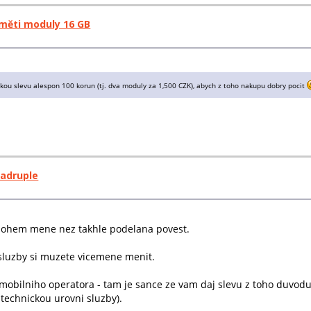
měti moduly 16 GB
kou slevu alespon 100 korun (tj. dva moduly za 1,500 CZK), abych z toho nakupu dobry pocit
uadruple
mnohem mene nez takhle podelana povest.
 sluzby si muzete vicemene menit.
d mobilniho operatora - tam je sance ze vam daj slevu z toho duvod
 technickou urovni sluzby).