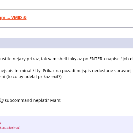
qm ... VMID &
.
pustite nejaky prikaz, tak vam shell taky az po ENTERu napise "job 
. nejspis terminal / tty. Prikaz na pozadi nejspis nedostane spravnej
i (to co by udelal prikaz exit?)
ig
subcommand neplati? Mam:
)
d1833ded40a)