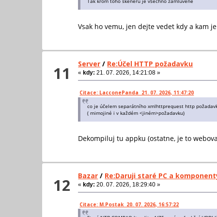
Tak krom toho skeneru je všechno zamluvené
Vsak ho vemu, jen dejte vedet kdy a kam je
Server
/
Re:Účel HTTP požadavku
11
«
kdy:
21. 07. 2026, 14:21:08 »
Citace: LacconePanda 21. 07. 2026, 11:47:20
co je účelem separátního xmlhttprequest http požadavku
( mimojiné i v každém <jiném>požadavku)
Dekompiluj tu appku (ostatne, je to webova
Bazar
/
Re:Daruji staré PC a komponent
12
«
kdy:
20. 07. 2026, 18:29:40 »
Citace: M.Postak 20. 07. 2026, 16:57:22