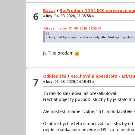
Bazar
/
Re:Prodám DDR4 ECC serverové pa
6
«
kdy:
04. 08. 2026, 11:35:56 »
Citace: macky 04. 08. 2026, 09:55:07
Ahoj, mel bych zajem o dva moduly. Ale chtel bych symbolic
Ja Ti je prodam
Odkladiště
/
Re:Chování operátora - Eri/Q
7
«
kdy:
01. 08. 2026, 14:19:43 »
To nekdo kalkuloval az prekalkuloval.
Nechat dojet ty puvodni sluzby by je stalo 
Ale nastesti mame "volnej" trh, a dodavatele
Osobne bych v teto situaci volil asi sluzby o
nejde.. optika sem nevede a DSL za to nestoji