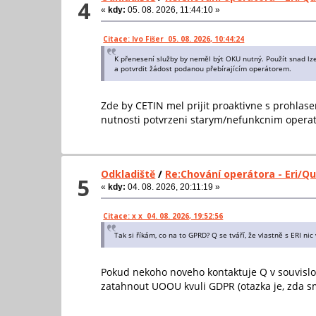
4
«
kdy:
05. 08. 2026, 11:44:10 »
Citace: Ivo Fišer 05. 08. 2026, 10:44:24
K přenesení služby by neměl být OKU nutný. Použít snad lz
a potvrdit žádost podanou přebírajícím operátorem.
Zde by CETIN mel prijit proaktivne s prohlas
nutnosti potvrzeni starym/nefunkcnim opera
Odkladiště
/
Re:Chování operátora - Eri/Q
5
«
kdy:
04. 08. 2026, 20:11:19 »
Citace: x x 04. 08. 2026, 19:52:56
Tak si říkám, co na to GPRD? Q se tváří, že vlastně s ERI ni
Pokud nekoho noveho kontaktuje Q v souvislos
zatahnout UOOU kvuli GDPR (otazka je, zda s