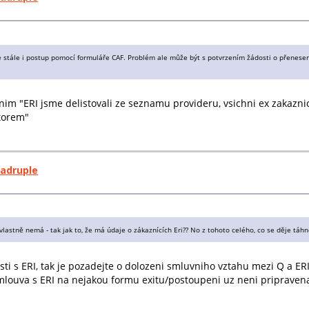
e stále i postup pomocí formuláře CAF. Problém ale může být s potvrzením žádosti o přenesen
enim "ERI jsme delistovali ze seznamu provideru, vsichni ex zakazn
torem"
uadruple
c vlastně nemá - tak jak to, že má údaje o zákaznících Eri?? No z tohoto celého, co se děje tá
ti s ERI, tak je pozadejte o dolozeni smluvniho vztahu mezi Q a ER
mlouva s ERI na nejakou formu exitu/postoupeni uz neni pripravena