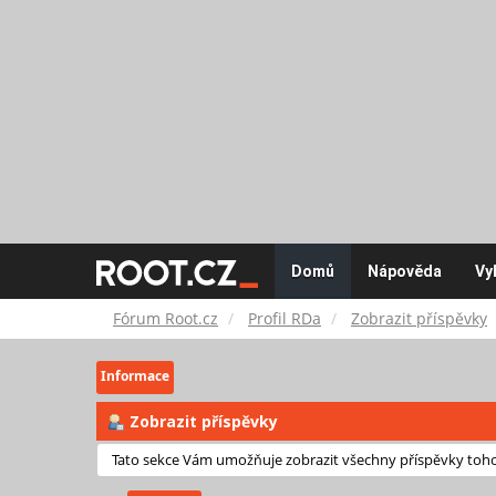
Fórum
Domů
Nápověda
Vy
Root.cz
Fórum Root.cz
Profil RDa
Zobrazit příspěvky
Informace
Zobrazit příspěvky
Tato sekce Vám umožňuje zobrazit všechny příspěvky tohot