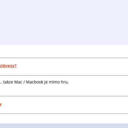
klávesy?
... takze Mac / Macbook je mimo hru.
y