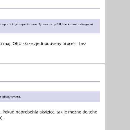
i opouštěným operátorem. Tj. ze strany ERI, které musí zafungovat
ici maji OKU skrze zjednoduseny proces - bez
hne pěkný smrad.
I. Pokud neprobehla akvizice, tak je mozne do toho
).