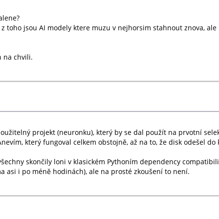
malene?
a z toho jsou AI modely ktere muzu v nejhorsim stahnout znova, ale
 na chvili.
itelný projekt (neuronku), který by se dal použít na prvotní selek
nevím, který fungoval celkem obstojně, až na to, že disk odešel d
 všechny skončily loni v klasickém Pythoním dependency compatibili
a asi i po méně hodinách), ale na prosté zkoušení to není.