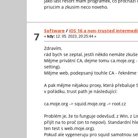
Jako last resort mam programek, co prochazi di
priucim a zkusim neco noveho.
Software
/
iOS 16 a non-trusted intermed
7
«
kdy:
12. 05. 2023, 20:25:44 »
Zdravím,
rád bych se zeptal, jestli někdo nemáte zku
Mějme privátní CA, dejme tomu ca.moje.org - ta
setting).
Mějme web, podepsaný touhle CA - řekněme w
A pak mějme nějakou proxy, která přebaluje SS
v pořádku, trust path je následující:
ca.moje.org -> squid.moje.org -> root.cz
Problém je, že to funguje odevšuď, z Win, z L
přijít na to proč (on to nepoví). Standardní 
ten test s web.moje.org).
Pokud ale vygeneruju pro squid samotnou self