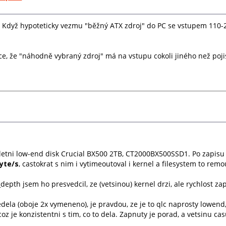
. Když hypoteticky vezmu "běžný ATX zdroj" do PC se vstupem 110-2
ce, že "náhodně vybraný zdroj" má na vstupu cokoli jiného než poj
etni low-end disk Crucial BX500 2TB, CT2000BX500SSD1. Po zapisu 
yte/s
, castokrat s nim i vytimeoutoval i kernel a filesystem to rem
pth jsem ho presvedcil, ze (vetsinou) kernel drzi, ale rychlost za
dela (oboje 2x vymeneno), je pravdou, ze je to qlc naprosty lowend,
 je konzistentni s tim, co to dela. Zapnuty je porad, a vetsinu casu