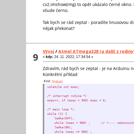
cv2.imshow(img) to opět ukázalo černé okno. 
všude černo.
Tak bych se rád zeptal - poradíte linuxovou d
nějak překonat?
Vývoj
/
Atmel ATmega328 (a další z rodiny
9
«
kdy:
24. 11. 2022, 17:34:54 »
Zdravím, rád bych se zeptal - je na Arduinu n
Konkrétní příklad
Kód:
[Vybrat]
volatile int msec;
/* interrupt rutina */
msec++; if (msec > 999) msec = 0;
/* main loop */
while (1) {
ledka(OFF);
while (msec < 900) ; // <---- nekonzist
ledka(ON);
while (msec >= 900) ;