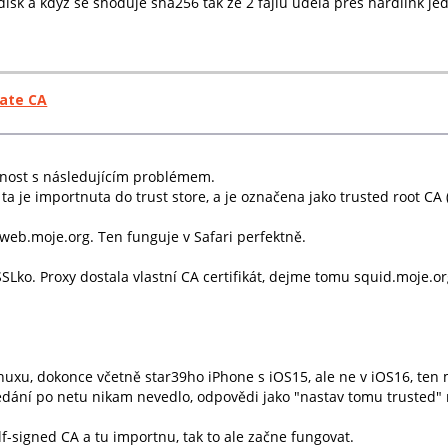
sk a kdyz se shoduje sha256 tak ze 2 fajlu udela pres hardlink jeden
iate CA
šenost s následujícím problémem.
 je importnuta do trust store, a je označena jako trusted root CA (S
eb.moje.org. Ten funguje v Safari perfektně.
Lko. Proxy dostala vlastní CA certifikát, dejme tomu squid.moje.org
inuxu, dokonce včetně star39ho iPhone s iOS15, ale ne v iOS16, ten 
hledání po netu nikam nevedlo, odpovědi jako "nastav tomu trusted"
-signed CA a tu importnu, tak to ale začne fungovat.