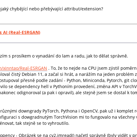
ký chybějící nebo přebývající attribut/extension?
s AI (Real-ESRGAN)
ím s prosíkem o vynadání do lam a radu, jak to dělat správně.
om/xinntao/Real-ESRGAN
. To, že to nejde na CPU jsem zjistil poměr
oval čistý Debian 11, a začal si hrát, a narážím na jeden problém
stupoval přesně podle zadání - Python, Miniconda, Pytorch, git clo
vilo se dependency hell v Pythoním provedení, změna API v TorchVis
onec odignoroval (a pak i opravil), ale stejně jsem se dostal k to
, různými downgrady PyTorch, Pythona i OpenCV, pak už i komplet r
nfiguraci s dowgradnutým TorchVision mi to fungovalo na všechny v
rénovat, tak stejně se to vyhroutilo.
opencv - Obrázek se na cv2.imread() načetl správně (byly vidět v pri