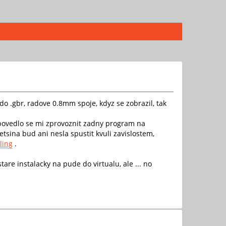
 .gbr, radove 0.8mm spoje, kdyz se zobrazil, tak
nepovedlo se mi zprovoznit zadny program na
tsina bud ani nesla spustit kvuli zavislostem,
ling
.
re instalacky na pude do virtualu, ale ... no