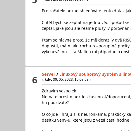
Pro začátek: pokud shledáváte tento dotaz ja
Chtěl bych se zeptat na jednu věc - pokud se 
zeptal, jaké jsou ale reálné plusy, v porovná
Ptám se hlavně proto, že mě dorazily dvě RIS
dopustit, mám tak trochu rozporuplné pocity.
výkonově, no ... ta Malina mi připadne o dos
Server
/
Linuxový souborový systém s líno
6
«
kdy:
30. 05. 2023, 15:08:53 »
Zdravim vespolek
Nemate prosim nekdo zkusenost/doporuceni, je
ho pouzivate?
O co jde - hraju si s neuronkama, prakticky 
desitku venv-u, ktere jsou z vetsi casti hodne