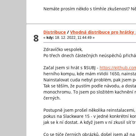
Nemáte prosím někdo s tímhle zkušenost? Něja
Distribuce
/
Vhodná distribuce pro hrátky 
8
«
kdy:
18. 12. 2022, 11:44:49 »
Zdravíčko vespolek,
Po třech dnech částečných neúspěchů přicház
Začal jsem si hrát s $SUBJ -
https://github.c
herního kompu, kde mám nVidii 1650, nainstal
Nainstalovat cuda nebyl problém, pak jsem po
Tak se těším, že pustím podle návodu, a dosta
monochromu. To jsem po složitém kachnění nak
černých.
Postupně jsem prošel několika reinstalacemi
pokus na Slackware 15 - v jedné konkrétní ko
jak se k ní dostat. A když jsem v ní zkusil síť t
Co se týče černých obrázků, došel jsem až na 