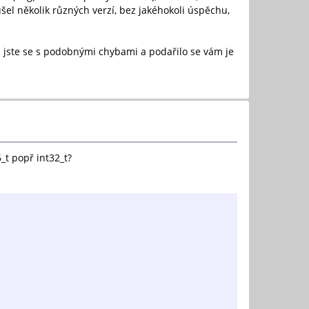
el několik různých verzí, bez jakéhokoli úspěchu,
li jste se s podobnými chybami a podařilo se vám je
_t popř int32_t?