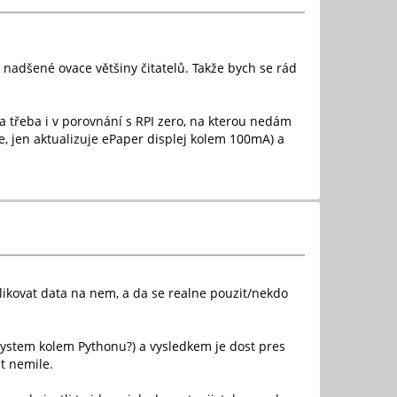
í nadšené ovace většiny čitatelů. Takže bych se rád
a třeba i v porovnání s RPI zero, na kterou nedám
, jen aktualizuje ePaper displej kolem 100mA) a
likovat data na nem, a da se realne pouzit/nekdo
osystem kolem Pythonu?) a vysledkem je dost pres
st nemile.