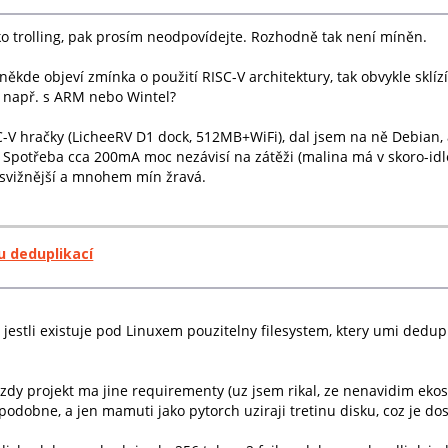
ko trolling, pak prosím neodpovídejte. Rozhodně tak není míněn.
někde objeví zmínka o použití RISC-V architektury, tak obvykle sklíz
ní např. s ARM nebo Wintel?
C-V hračky (LicheeRV D1 dock, 512MB+WiFi), dal jsem na ně Debian, 
 Spotřeba cca 200mA moc nezávisí na zátěži (malina má v skoro-idle
t svižnější a mnohem mín žravá.
u deduplikací
stli existuje pod Linuxem pouzitelny filesystem, ktery umi dedup
kazdy projekt ma jine requirementy (uz jsem rikal, ze nenavidim ek
 podobne, a jen mamuti jako pytorch uziraji tretinu disku, coz je do