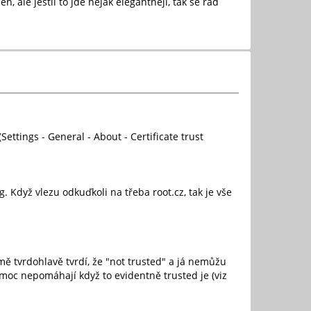
, ale jestli to jde nejak elegantneji, tak se rad
ettings - General - About - Certificate trust
. Když vlezu odkuďkoli na třeba root.cz, tak je vše
mě tvrdohlavě tvrdí, že "not trusted" a já nemůžu
 moc nepomáhají když to evidentně trusted je (viz