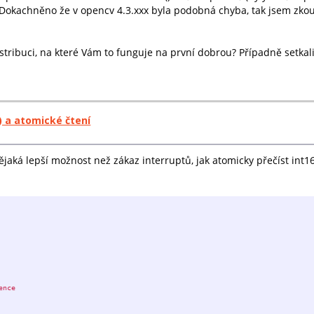
Dokachněno že v opencv 4.3.xxx byla podobná chyba, tak jsem zkouš
istribuci, na které Vám to funguje na první dobrou? Případně setka
) a atomické čtení
ějaká lepší možnost než zákaz interruptů, jak atomicky přečíst int16
ence