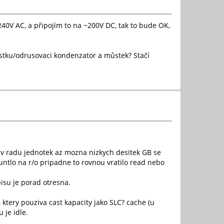
40V AC, a připojím to na ~200V DC, tak to bude OK,
istku/odrusovaci kondenzator a můstek? Stačí
v radu jednotek az mozna nizkych desitek GB se
ountlo na r/o pripadne to rovnou vratilo read nebo
pisu je porad otresna.
 ktery pouziva cast kapacity jako SLC? cache (u
 je idle.