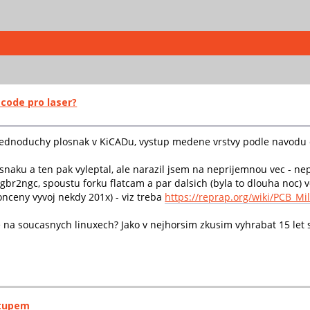
gcode pro laser?
jednoduchy plosnak v KiCADu, vystup medene vrstvy podle navodu do
losnaku a ten pak vyleptal, ale narazil jsem na neprijemnou vec - 
r2ngc, spoustu forku flatcam a par dalsich (byla to dlouha noc) ve
onceny vyvoj nekdy 201x) - viz treba
https://reprap.org/wiki/PCB_Mil
a soucasnych linuxech? Jako v nejhorsim zkusim vyhrabat 15 let sta
stupem