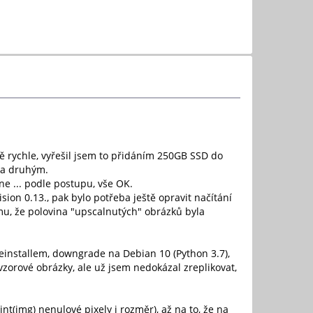
ně rychle, vyřešil jsem to přidáním 250GB SSD do
 za druhým.
ne ... podle postupu, vše OK.
ion 0.13., pak bylo potřeba ještě opravit načítání
mu, že polovina "upscalnutých" obrázků byla
einstallem, downgrade na Debian 10 (Python 3.7),
zorové obrázky, ale už jsem nedokázal zreplikovat,
nt(img) nenulové pixely i rozměr), až na to, že na