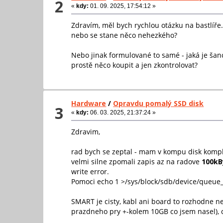
2
«
kdy:
01. 09. 2025, 17:54:12 »
Zdravím, měl bych rychlou otázku na bastlíře
nebo se stane něco nehezkého?
Nebo jinak formulované to samé - jaká je šan
prostě něco koupit a jen zkontrolovat?
Hardware
/
Opravdu pomalý SSD disk
3
«
kdy:
06. 03. 2025, 21:37:24 »
Zdravim,
rad bych se zeptal - mam v kompu disk kompl
velmi silne zpomali zapis az na radove
100kB
write error.
Pomoci echo 1 >/sys/block/sdb/device/queue_de
SMART je cisty, kabl ani board to rozhodne ne
prazdneho pry +-kolem 10GB co jsem nasel), coz