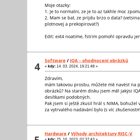
Moje otazky:
1. Je to normalni, ze je to az takhle moc zpo
2. Mam se bat, ze prijdu brzo o data? (vetsin
plotnovej a prekopirovat?)
Edit: ext4 noatime, fstrim pomohl opravdu jen
Software
/
IQA - ohodnocení obrázků
4
«
kdy:
14. 03. 2024, 19:21:48 »
Zdravím,
mám takovou prosbu, můžete mě navést na použ
obrázků? Na starém disku jsem měl jakýsi IQA
desítkami podobných.
Pak jsem si ještě zkusil hrál s NIMA, bohužel
za vytrvalého nadávání bylo (s víc zkušenostm
Hardware
/
Výhody architektury RISC-V
5
«
kdy:
25. 10. 2023, 02:37:43 »