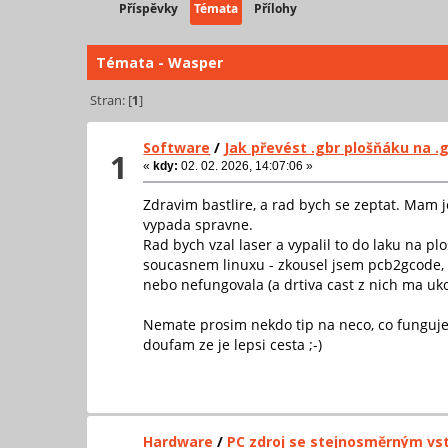
Příspěvky
Témata
Přílohy
Témata - Wasper
Stran: [
1
]
Software
/
Jak převést .gbr plošňáku na .
1
«
kdy:
02. 02. 2026, 14:07:06 »
Zdravim bastlire, a rad bych se zeptat. Mam 
vypada spravne.
Rad bych vzal laser a vypalil to do laku na p
soucasnem linuxu - zkousel jsem pcb2gcode, gb
nebo nefungovala (a drtiva cast z nich ma uk
Nemate prosim nekdo tip na neco, co funguje n
doufam ze je lepsi cesta ;-)
Hardware
/
PC zdroj se stejnosměrným v