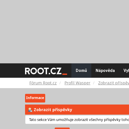
Fórum
Domů
Nápověda
Vy
Root.cz
Fórum Root.cz
Profil Wasper
Zobrazit příspě
Informace
Zobrazit příspěvky
Tato sekce Vám umožňuje zobrazit všechny příspěvky tohot