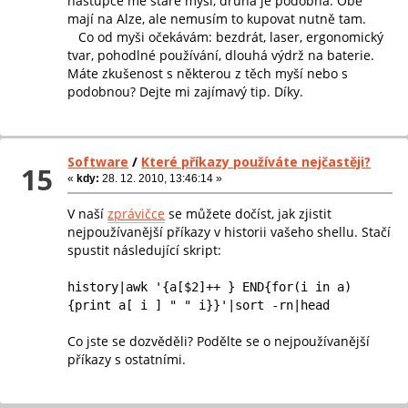
nástupce mé staré myši, druhá je podobná. Obě
mají na Alze, ale nemusím to kupovat nutně tam.
Co od myši očekávám: bezdrát, laser, ergonomický
tvar, pohodlné používání, dlouhá výdrž na baterie.
Máte zkušenost s některou z těch myší nebo s
podobnou? Dejte mi zajímavý tip. Díky.
Software
/
Které příkazy používáte nejčastěji?
15
«
kdy:
28. 12. 2010, 13:46:14 »
V naší
zprávičce
se můžete dočíst, jak zjistit
nejpoužívanější příkazy v historii vašeho shellu. Stačí
spustit následující skript:
history|awk '{a[$2]++ } END{for(i in a)
{print a[ i ] " " i}}'|sort -rn|head
Co jste se dozvěděli? Podělte se o nejpoužívanější
příkazy s ostatními.