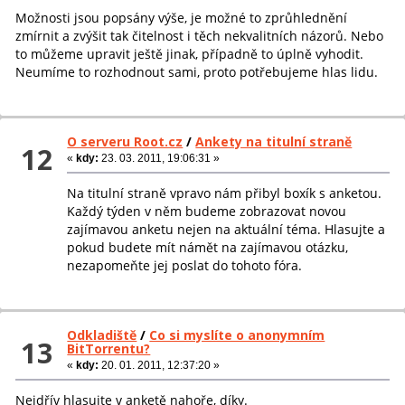
Možnosti jsou popsány výše, je možné to zprůhlednění
zmírnit a zvýšit tak čitelnost i těch nekvalitních názorů. Nebo
to můžeme upravit ještě jinak, případně to úplně vyhodit.
Neumíme to rozhodnout sami, proto potřebujeme hlas lidu.
O serveru Root.cz
/
Ankety na titulní straně
12
«
kdy:
23. 03. 2011, 19:06:31 »
Na titulní straně vpravo nám přibyl boxík s anketou.
Každý týden v něm budeme zobrazovat novou
zajímavou anketu nejen na aktuální téma. Hlasujte a
pokud budete mít námět na zajímavou otázku,
nezapomeňte jej poslat do tohoto fóra.
Odkladiště
/
Co si myslíte o anonymním
13
BitTorrentu?
«
kdy:
20. 01. 2011, 12:37:20 »
Nejdřív hlasujte v anketě nahoře, díky.