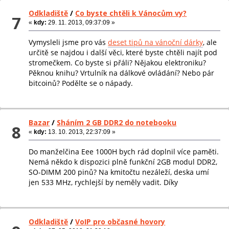
Odkladiště
/
Co byste chtěli k Vánocům vy?
7
«
kdy:
29. 11. 2013, 09:37:09 »
Vymysleli jsme pro vás
deset tipů na vánoční dárky
, ale
určitě se najdou i další věci, které byste chtěli najít pod
stromečkem. Co byste si přáli? Nějakou elektroniku?
Pěknou knihu? Vrtulník na dálkové ovládání? Nebo pár
bitcoinů? Podělte se o nápady.
Bazar
/
Sháním 2 GB DDR2 do notebooku
8
«
kdy:
13. 10. 2013, 22:37:09 »
Do manželčina Eee 1000H bych rád doplnil více paměti.
Nemá někdo k dispozici plně funkční 2GB modul DDR2,
SO-DIMM 200 pinů? Na kmitočtu nezáleží, deska umí
jen 533 MHz, rychlejší by neměly vadit. Díky
Odkladiště
/
VoIP pro občasné hovory