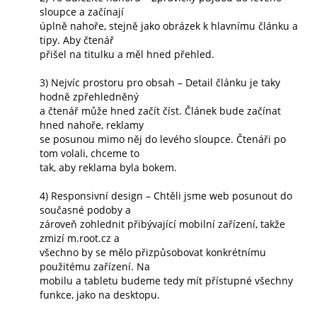
sloupce a začínají
úplně nahoře, stejně jako obrázek k hlavnímu článku a
tipy. Aby čtenář
přišel na titulku a měl hned přehled.
3) Nejvíc prostoru pro obsah – Detail článku je taky
hodně zpřehledněný
a čtenář může hned začít číst. Článek bude začínat
hned nahoře, reklamy
se posunou mimo něj do levého sloupce. Čtenáři po
tom volali, chceme to
tak, aby reklama byla bokem.
4) Responsivní design – Chtěli jsme web posunout do
současné podoby a
zároveň zohlednit přibývající mobilní zařízení, takže
zmizí m.root.cz a
všechno by se mělo přizpůsobovat konkrétnímu
použitému zařízení. Na
mobilu a tabletu budeme tedy mít přístupné všechny
funkce, jako na desktopu.