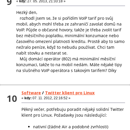
9
«
kdy:
27. 05. 2013, 21:33:18 »
Hezký den,
rozhodl jsem se, že si pořídím VoIP tarif pro svůj
mobil, abych mohl třeba ze zahraničí zavolat domů na
VoIP. Půjde o občasné hovory, takže je třeba zvolit tarif
bez měsíčního poplatku, minimální konzumace nebo
časového omezení platnosti kreditu. Prostě aby to samo
nežralo peníze, když to nebudu používat. Chci tam
nabít stovku a nestarat se.
Můj domácí operátor (802) má minimální měsíční
konzumaci, takže to na mobil nedám. Máte nějaké tipy
na slušného VoIP operátora s takovým tarifem? Díky
Software
/
Twitter klient pro Linux
10
«
kdy:
07. 11. 2012, 22:16:52 »
Pěkný večer, potřebuju poradit nějaký solidní Twitter
klient pro Linux. Požadavky jsou následující:
nativní (žádné Air a podobné zvrhlosti)