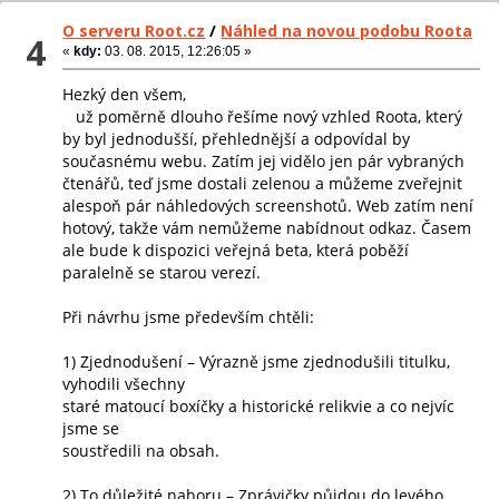
O serveru Root.cz
/
Náhled na novou podobu Roota
4
«
kdy:
03. 08. 2015, 12:26:05 »
Hezký den všem,
už poměrně dlouho řešíme nový vzhled Roota, který
by byl jednodušší, přehlednější a odpovídal by
současnému webu. Zatím jej vidělo jen pár vybraných
čtenářů, teď jsme dostali zelenou a můžeme zveřejnit
alespoň pár náhledových screenshotů. Web zatím není
hotový, takže vám nemůžeme nabídnout odkaz. Časem
ale bude k dispozici veřejná beta, která poběží
paralelně se starou verezí.
Při návrhu jsme především chtěli:
1) Zjednodušení – Výrazně jsme zjednodušili titulku,
vyhodili všechny
staré matoucí boxíčky a historické relikvie a co nejvíc
jsme se
soustředili na obsah.
2) To důležité nahoru – Zprávičky půjdou do levého