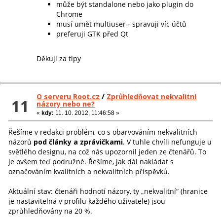
může být standalone nebo jako plugin do
Chrome
musí umět multiuser - spravuji víc účtů
preferuji GTK před Qt
Děkuji za tipy
O serveru Root.cz
/
Zprůhledňovat nekvalitní
11
názory nebo ne?
«
kdy:
11. 10. 2012, 11:46:58 »
Řešíme v redakci problém, co s obarvováním nekvalitních
názorů
pod články a zprávičkami
. V tuhle chvíli nefunguje u
světlého designu, na což nás upozornil jeden ze čtenářů. To
je ovšem teď podružné. Řešíme, jak dál nakládat s
označováním kvalitních a nekvalitních příspěvků.
Aktuální stav: čtenáři hodnotí názory, ty „nekvalitní“ (hranice
je nastavitelná v profilu každého uživatele) jsou
zprůhledňovány na 20 %.