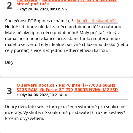
2
síťové počítače
«
kdy:
20. 04. 2023, 08:33:15 »
Společnost PC Engines oznámila, že
končí s deskami APU
.
Hodně lidí bude hledat za něco podobného těžko náhradu.
Máte nějaký tip na něco podobného? Malý počítač, který v
domácnosti nebo v kanceláři zastane funkci routeru nebo
malého serveru. Tedy ideálně pasivně chlazenou desku (nebo
celý počítač) s více než jednou ethernetovou kartou.
Díky
O serveru Root.cz
/
Re:PC Intel i7-7700 3.60GHz,
3
32GB RAM, GeForce GT 730, 500GB NVMe M2 SSD
«
kdy:
04. 06. 2022, 13:21:41 »
Dobrý den, tato sekce fóra je určena výhradně pro soukromé
inzeráty. Vy skutečně soukromě prodáváte tři různé sestavy?
Prosím o vysvětlení.