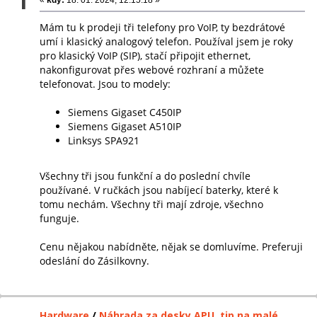
1
Mám tu k prodeji tři telefony pro VoIP, ty bezdrátové
umí i klasický analogový telefon. Používal jsem je roky
pro klasický VoIP (SIP), stačí připojit ethernet,
nakonfigurovat přes webové rozhraní a můžete
telefonovat. Jsou to modely:
Siemens Gigaset C450IP
Siemens Gigaset A510IP
Linksys SPA921
Všechny tři jsou funkční a do poslední chvíle
používané. V ručkách jsou nabíjecí baterky, které k
tomu nechám. Všechny tři mají zdroje, všechno
funguje.
Cenu nějakou nabídněte, nějak se domluvíme. Preferuji
odeslání do Zásilkovny.
Hardware
/
Náhrada za desky APU, tip na malé