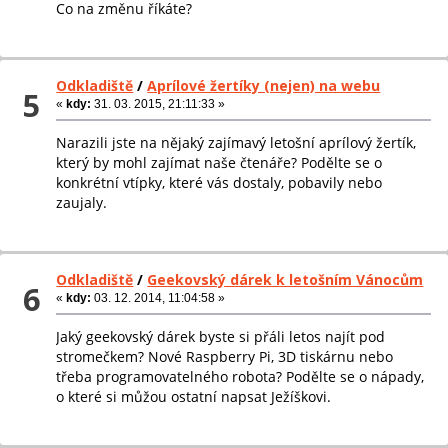
Co na změnu říkáte?
Odkladiště
/
Aprílové žertíky (nejen) na webu
5
«
kdy:
31. 03. 2015, 21:11:33 »
Narazili jste na nějaký zajímavý letošní aprílový žertík,
který by mohl zajímat naše čtenáře? Podělte se o
konkrétní vtípky, které vás dostaly, pobavily nebo
zaujaly.
Odkladiště
/
Geekovský dárek k letošním Vánocům
6
«
kdy:
03. 12. 2014, 11:04:58 »
Jaký geekovský dárek byste si přáli letos najít pod
stromečkem? Nové Raspberry Pi, 3D tiskárnu nebo
třeba programovatelného robota? Podělte se o nápady,
o které si můžou ostatní napsat Ježíškovi.