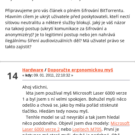
Připravujeme pro vás článek o plném šifrování BitTorrentu.
Hlavním cílem je ukrýt uživatele před poskytovateli, kteří nectí
síťovou neutralitu a některé služby blokují. Jaký je váš názor
na takový postup (ukrytí komunikace za šifrování a
anonymizéry)? Je to legitimní postup nebo jen nahrává
ilegálnímu šíření audiovizuálních děl? Má uživatel právo se
takto zajistit?
Hardware
/
Doporučte ergonomickou myš
14
«
kdy:
09. 01. 2011, 22:10:32 »
Ahoj všichni,
léta jsem používal myš Microsoft Laser 6000 verze
1 a byl jsem s ní velmi spokojen. Bohužel myši něco
odešlo a chová se, jako by měla pořád stisknuté
tlačítko. Hledám tedy novou myš.
Tenhle model se už nevyrábí a tak jsem hledal
něco podobného. Objevil jsem dva modely:
Microsoft
Laser 6000 verze 2
nebo
Logitech M705
. První je