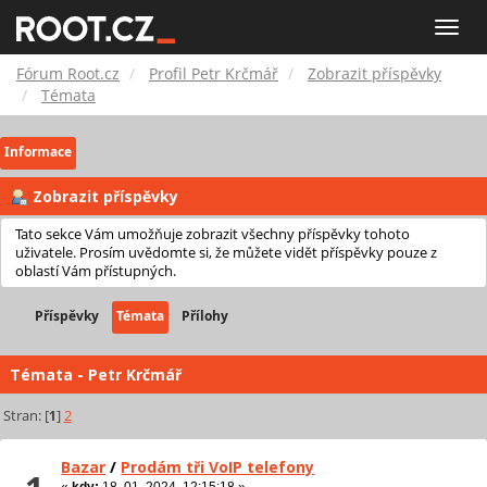
Fórum
Toggle
naviga
Root.cz
Fórum Root.cz
Profil Petr Krčmář
Zobrazit příspěvky
Témata
Informace
Zobrazit příspěvky
Tato sekce Vám umožňuje zobrazit všechny příspěvky tohoto
uživatele. Prosím uvědomte si, že můžete vidět příspěvky pouze z
oblastí Vám přístupných.
Příspěvky
Témata
Přílohy
Témata - Petr Krčmář
Stran: [
1
]
2
Bazar
/
Prodám tři VoIP telefony
«
kdy:
18. 01. 2024, 12:15:18 »