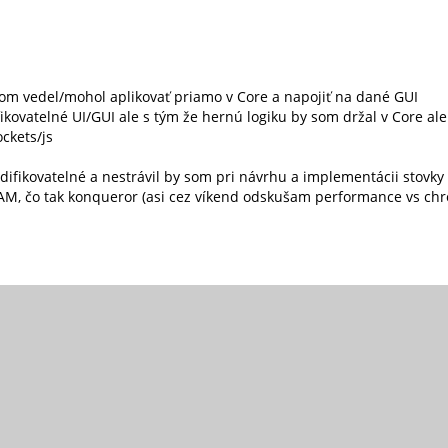
y som vedel/mohol aplikovať priamo v Core a napojiť na dané GUI
fikovatelné UI/GUI ale s tým že hernú logiku by som držal v Core a
ckets/js
odifikovatelné a nestrávil by som pri návrhu a implementácii stovk
AM, čo tak konqueror (asi cez víkend odskušam performance vs ch