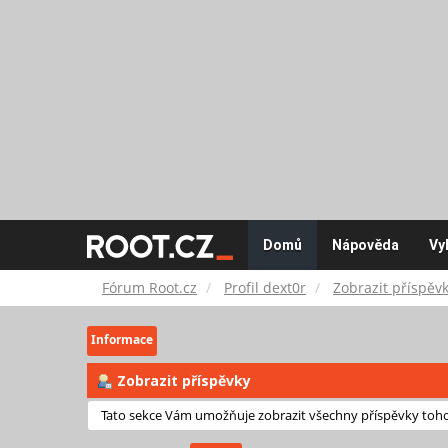
Fórum
Domů
Nápověda
Vy
Root.cz
Fórum Root.cz
Profil dext0r
Zobrazit příspěv
Informace
Zobrazit příspěvky
Tato sekce Vám umožňuje zobrazit všechny příspěvky tohot