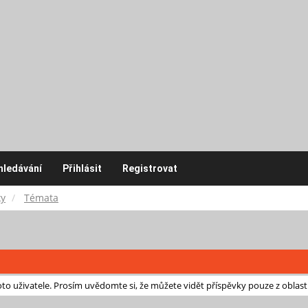
hledávání
Přihlásit
Registrovat
ky
Témata
o uživatele. Prosím uvědomte si, že můžete vidět příspěvky pouze z oblast