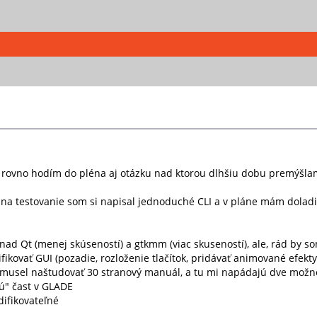
 a rovno hodím do pléna aj otázku nad ktorou dlhšiu dobu premýšla
a testovanie som si napisal jednoduché CLI a v pláne mám doladiť h
ad Qt (menej skúseností) a gtkmm (viac skuseností), ale, rád by so
kovať GUI (pozadie, rozloženie tlačítok, pridávať animované efekty 
i musel naštudovať 30 stranový manuál, a tu mi napádajú dve možno
ú" čast v GLADE
difikovateľné