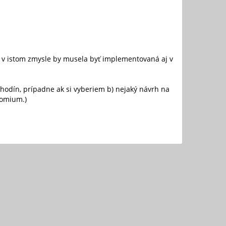
le v istom zmysle by musela byť implementovaná aj v
y hodín, prípadne ak si vyberiem b) nejaký návrh na
romium.)