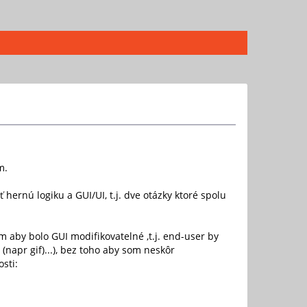
m.
ernú logiku a GUI/UI, t.j. dve otázky ktoré spolu
m aby bolo GUI modifikovatelné ,t.j. end-user by
(napr gif)...), bez toho aby som neskôr
sti: