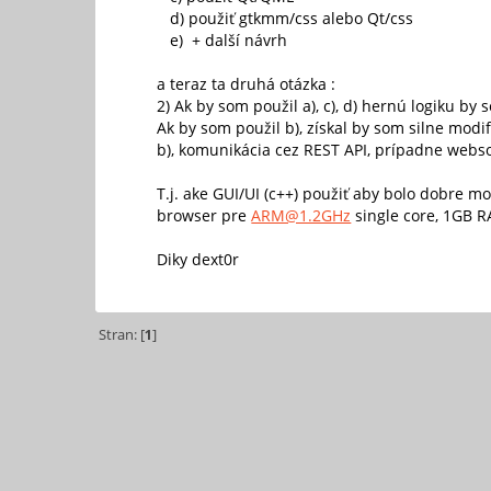
d) použiť gtkmm/css alebo Qt/css
e) + další návrh
a teraz ta druhá otázka :
2) Ak by som použil a), c), d) hernú logiku b
Ak by som použil b), získal by som silne modi
b), komunikácia cez REST API, prípadne webso
T.j. ake GUI/UI (c++) použiť aby bolo dobre m
browser pre
ARM@1.2GHz
single core, 1GB R
Diky dext0r
Stran: [
1
]