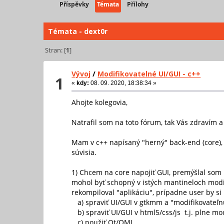
Příspěvky
Témata
Přílohy
Témata - dext0r
Stran: [
1
]
Vývoj
/
Modifikovatelné UI/GUI - c++
1
«
kdy:
08. 09. 2020, 18:38:34 »
Ahojte kolegovia,
Natrafil som na toto fórum, tak Vás zdravím
Mam v c++ napísaný "herný" back-end (core), n
súvisia.
1) Chcem na core napojiť GUI, premýšlal som n
mohol byť schopný v istých mantineloch modifi
rekompiloval "aplikáciu", prípadne user by s
a) spraviť UI/GUI v gtkmm a "modifikovateľn
b) spraviť UI/GUI v html5/css/js t.j. plne mo
c) použiť Qt/QML