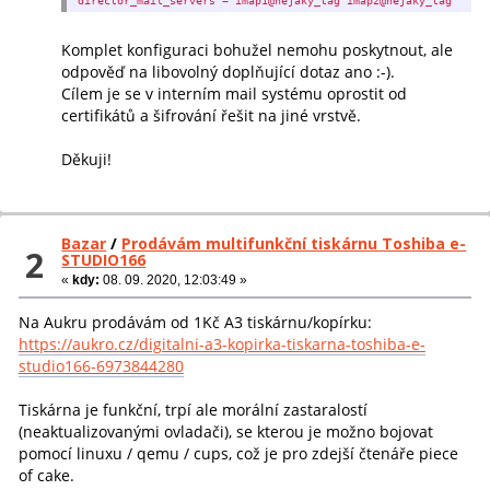
director_mail_servers = imap1@nejaky_tag imap2@nejaky_tag
Komplet konfiguraci bohužel nemohu poskytnout, ale
odpověď na libovolný doplňující dotaz ano :-).
Cílem je se v interním mail systému oprostit od
certifikátů a šifrování řešit na jiné vrstvě.
Děkuji!
Bazar
/
Prodávám multifunkční tiskárnu Toshiba e-
2
STUDIO166
«
kdy:
08. 09. 2020, 12:03:49 »
Na Aukru prodávám od 1Kč A3 tiskárnu/kopírku:
https://aukro.cz/digitalni-a3-kopirka-tiskarna-toshiba-e-
studio166-6973844280
Tiskárna je funkční, trpí ale morální zastaralostí
(neaktualizovanými ovladači), se kterou je možno bojovat
pomocí linuxu / qemu / cups, což je pro zdejší čtenáře piece
of cake.