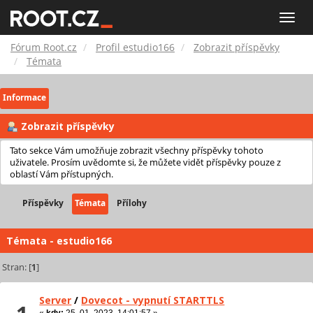
Fórum
Toggle
naviga
Root.cz
Fórum Root.cz
Profil estudio166
Zobrazit příspěvky
Témata
Informace
Zobrazit příspěvky
Tato sekce Vám umožňuje zobrazit všechny příspěvky tohoto
uživatele. Prosím uvědomte si, že můžete vidět příspěvky pouze z
oblastí Vám přístupných.
Příspěvky
Témata
Přílohy
Témata - estudio166
Stran: [
1
]
Server
/
Dovecot - vypnutí STARTTLS
«
kdy:
25. 01. 2023, 14:01:57 »