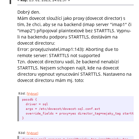
1
Dobrý den.
Mám dovecot sloužící jako proxy (dovecot director) s
tím, že chci, aby se na backend (imap server "imap1" či
"imap2") připojoval plaintextově bez STARTTLS. Vypnu-
li na backendu podporu STARTTLS, dostávám na
dovecot directoru:
Error: proxy(uzivatel,imap1:143): Aborting due to
remote server: STARTTLS not supported
Tzn. dovecot directoru vadí, že backend nenabízí
STARTTLS. Nejsem schopen najít, kde na dovecot
directoru vypnout vynucování STARTTLS. Nastaveno na
dovecot directoru mám mj. toto:
Kód:
[Vybrat]
passdb {
driver = sql
args = /etc/dovecot/dovecot-sql.conf.ext
override_fields = proxy=yes director_tag=nejaky_tag starttls
}
Kód:
[Vybrat]