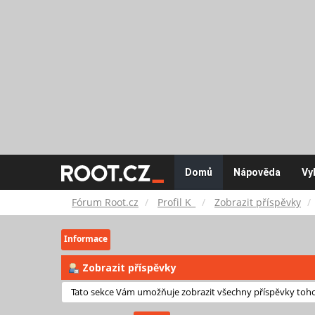
Fórum
Domů
Nápověda
Vy
Root.cz
Fórum Root.cz
Profil K_
Zobrazit příspěvky
Informace
Zobrazit příspěvky
Tato sekce Vám umožňuje zobrazit všechny příspěvky tohot