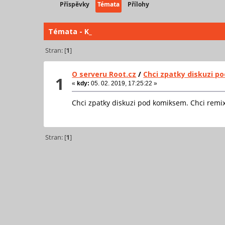
Příspěvky
Témata
Přílohy
Témata - K_
Stran: [
1
]
O serveru Root.cz
/
Chci zpatky diskuzi 
1
«
kdy:
05. 02. 2019, 17:25:22 »
Chci zpatky diskuzi pod komiksem. Chci remi
Stran: [
1
]