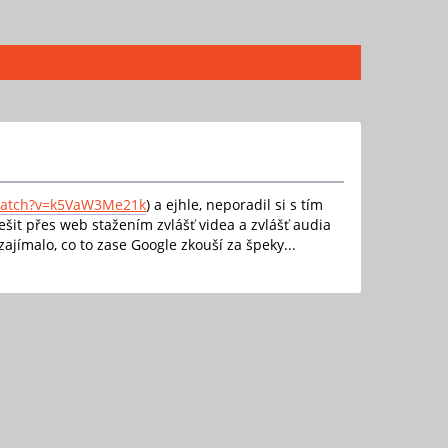
watch?v=k5VaW3Me21k
) a ejhle, neporadil si s tím
šit přes web stažením zvlášť videa a zvlášť audia
jímalo, co to zase Google zkouší za špeky...