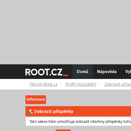
Fórum
Domů
Nápověda
Vy
Root.cz
Fórum Root.cz
Profil mzs24087
Zobrazit přís
Informace
Zobrazit příspěvky
Tato sekce Vám umožňuje zobrazit všechny příspěvky tohot