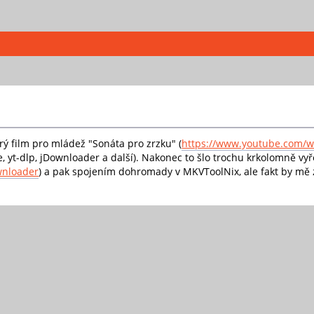
rý film pro mládež "Sonáta pro zrzku" (
https://www.youtube.com/
yt-dlp, jDownloader a další). Nakonec to šlo trochu krkolomně vyře
wnloader
) a pak spojením dohromady v MKVToolNix, ale fakt by mě za