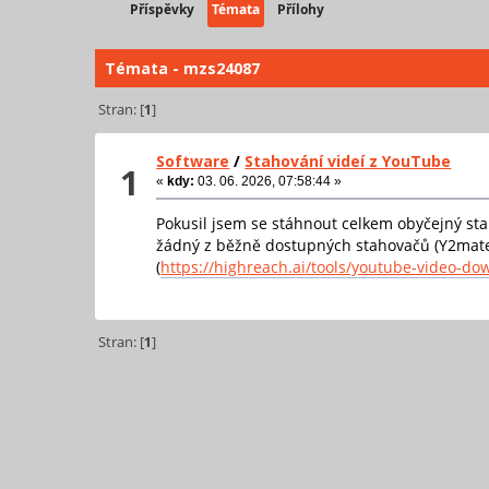
Příspěvky
Témata
Přílohy
Témata - mzs24087
Stran: [
1
]
Software
/
Stahování videí z YouTube
1
«
kdy:
03. 06. 2026, 07:58:44 »
Pokusil jsem se stáhnout celkem obyčejný sta
žádný z běžně dostupných stahovačů (Y2mate, 
(
https://highreach.ai/tools/youtube-video-do
Stran: [
1
]