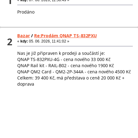
1
Prodáno
Bazar
/
Re:Prodám QNAP TS-832PXU
2
«
kdy:
05. 06. 2026, 11:41:02 »
Nas je již připraven k prodeji a součástí je:
QNAP TS-832PXU-4G - cena nového 33 000 Kč
QNAP Rail kit - RAIL-B02 - cena nového 1900 Kč
QNAP QM2 Card - QM2-2P-344A - cena nového 4500 Kč
Celkem: 39 400 Kč, má představa o ceně 20 000 Kč +
doprava