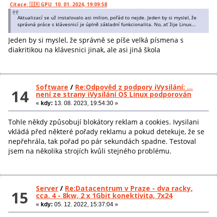
Citace: 🇺🇦 GPU 10. 01. 2024, 19:09:58
Aktualizací se už instalovalo asi milion, pořád to nejde. Jeden by si myslel, že
správná práce s klávesnicí je úplně základní funkcionalita. No, ať žije Linux...
Jeden by si myslel, že správně se píše velká písmena s
diakritikou na klávesnici jinak, ale asi jiná škola
Software
/
Re:Odpověd z podpory iVysilání: ...
14
není ze strany iVysílání OS Linux podporován
«
kdy:
13. 08. 2023, 19:54:30 »
Tohle někdy způsobují blokátory reklam a cookies. Ivysilani
vkládá před některé pořady reklamu a pokud detekuje, že se
nepřehrála, tak pořad po pár sekundách spadne. Testoval
jsem na několika strojích kvůli stejného problému.
Server
/
Re:Datacentrum v Praze - dva racky,
15
cca. 4 - 8kw, 2 x 1Gbit konektivita, 7x24
«
kdy:
05. 12. 2022, 15:37:04 »