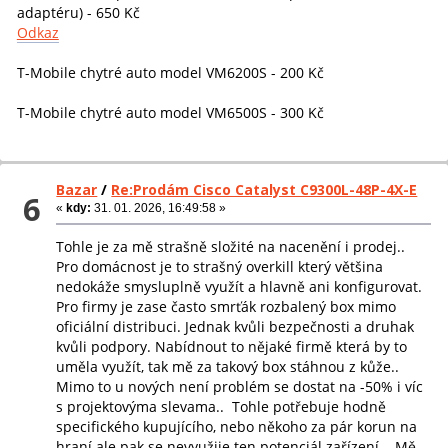
adaptéru) - 650 Kč
Odkaz
T-Mobile chytré auto model VM6200S - 200 Kč
T-Mobile chytré auto model VM6500S - 300 Kč
Bazar
/
Re:Prodám Cisco Catalyst C9300L-48P-4X-E
6
«
kdy:
31. 01. 2026, 16:49:58 »
Tohle je za mě strašně složité na nacenění i prodej..
Pro domácnost je to strašný overkill který většina
nedokáže smysluplně využít a hlavně ani konfigurovat.
Pro firmy je zase často smrťák rozbalený box mimo
oficiální distribuci. Jednak kvůli bezpečnosti a druhak
kvůli podpory. Nabídnout to nějaké firmě která by to
uměla využít, tak mě za takový box stáhnou z kůže..
Mimo to u nových není problém se dostat na -50% i víc
s projektovýma slevama.. Tohle potřebuje hodně
specifického kupujícího, nebo někoho za pár korun na
hraní ale pak se nevyužije ten potenciál zařízení... Mě