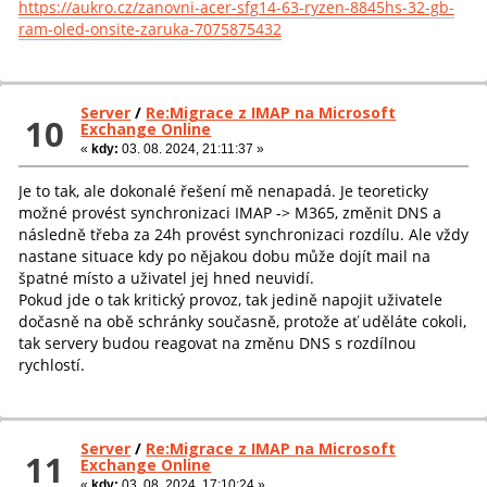
https://aukro.cz/zanovni-acer-sfg14-63-ryzen-8845hs-32-gb-
ram-oled-onsite-zaruka-7075875432
Server
/
Re:Migrace z IMAP na Microsoft
10
Exchange Online
«
kdy:
03. 08. 2024, 21:11:37 »
Je to tak, ale dokonalé řešení mě nenapadá. Je teoreticky
možné provést synchronizaci IMAP -> M365, změnit DNS a
následně třeba za 24h provést synchronizaci rozdílu. Ale vždy
nastane situace kdy po nějakou dobu může dojít mail na
špatné místo a uživatel jej hned neuvidí.
Pokud jde o tak kritický provoz, tak jedině napojit uživatele
dočasně na obě schránky současně, protože ať uděláte cokoli,
tak servery budou reagovat na změnu DNS s rozdílnou
rychlostí.
Server
/
Re:Migrace z IMAP na Microsoft
11
Exchange Online
«
kdy:
03. 08. 2024, 17:10:24 »