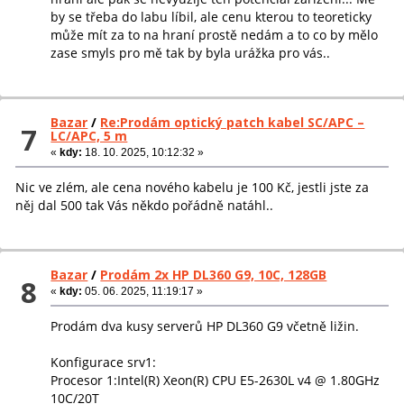
by se třeba do labu líbil, ale cenu kterou to teoreticky
může mít za to na hraní prostě nedám a to co by mělo
zase smyls pro mě tak by byla urážka pro vás..
Bazar
/
Re:Prodám optický patch kabel SC/APC –
7
LC/APC, 5 m
«
kdy:
18. 10. 2025, 10:12:32 »
Nic ve zlém, ale cena nového kabelu je 100 Kč, jestli jste za
něj dal 500 tak Vás někdo pořádně natáhl..
Bazar
/
Prodám 2x HP DL360 G9, 10C, 128GB
8
«
kdy:
05. 06. 2025, 11:19:17 »
Prodám dva kusy serverů HP DL360 G9 včetně ližin.
Konfigurace srv1:
Procesor 1:Intel(R) Xeon(R) CPU E5-2630L v4 @ 1.80GHz
10C/20T