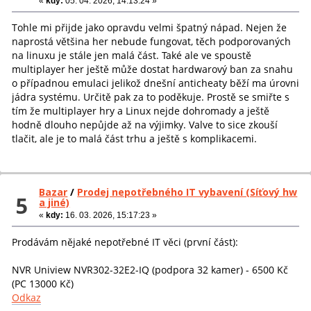
«
kdy:
05. 04. 2026, 14:13:24 »
Tohle mi přijde jako opravdu velmi špatný nápad. Nejen že
naprostá většina her nebude fungovat, těch podporovaných
na linuxu je stále jen malá část. Také ale ve spoustě
multiplayer her ještě může dostat hardwarový ban za snahu
o případnou emulaci jelikož dnešní anticheaty běží ma úrovni
jádra systému. Určitě pak za to poděkuje. Prostě se smiřte s
tím že multiplayer hry a Linux nejde dohromady a ještě
hodně dlouho nepůjde až na výjimky. Valve to sice zkouší
tlačit, ale je to malá část trhu a ještě s komplikacemi.
Bazar
/
Prodej nepotřebného IT vybavení (Síťový hw
5
a jiné)
«
kdy:
16. 03. 2026, 15:17:23 »
Prodávám nějaké nepotřebné IT věci (první část):
NVR Uniview NVR302-32E2-IQ (podpora 32 kamer) - 6500 Kč
(PC 13000 Kč)
Odkaz