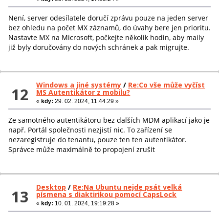
Není, server odesílatele doručí zprávu pouze na jeden server
bez ohledu na počet MX záznamů, do úvahy bere jen prioritu.
Nastavte MX na Microsoft, počkejte několik hodin, aby maily
již byly doručovány do nových schránek a pak migrujte.
Windows a jiné systémy
/
Re:Co vše může vyčíst
12
MS Autentikátor z mobilu?
«
kdy:
29. 02. 2024, 11:44:29 »
Ze samotného autentikátoru bez dalších MDM aplikací jako je
např. Portál společnosti nezjistí nic. To zařízení se
nezaregistruje do tenantu, pouze ten ten autentikátor.
Správce může maximálně to propojení zrušit
Desktop
/
Re:Na Ubuntu nejde psát velká
13
písmena s diaktirikou pomocí CapsLock
«
kdy:
10. 01. 2024, 19:19:28 »