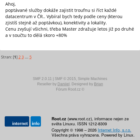
Ahoj,
poptávané služby dokáže zajistit troufnu si říct každé
datacentrum v ČR.. Vybíral bych tedy podle ceny (kterou
zjistíš stejně až poptávkou), konektivity a lokality.
Cenu zvyšují všichni, třeba Master zdražuje letos již po druhé
a v součtu to dělá skoro +80%
Stran: [
1
]
2
3
...
5
SMF 2.0.11
|
SMF © 2015
,
Simple Machines
Reseller by
Daniiel
. Designed by
Brian
Fórum Root.cz ©
Root.cz
(www.root.cz), informace nejen ze
světa Linuxu. ISSN 1212-8309
Copyright © 1998 – 2026
Internet Info, s.r.o.
Všechna práva vyhrazena. Powered by Linux.