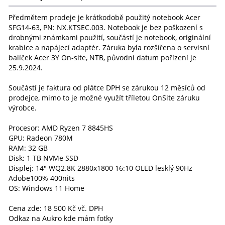
Předmětem prodeje je krátkodobě použitý notebook Acer
SFG14-63, PN: NX.KTSEC.003. Notebook je bez poškození s
drobnými známkami použití, součástí je notebook, originální
krabice a napájecí adaptér. Záruka byla rozšířena o servisní
balíček Acer 3Y On-site, NTB, původní datum pořízení je
25.9.2024.
Součástí je faktura od plátce DPH se zárukou 12 měsíců od
prodejce, mimo to je možné využít tříletou OnSite záruku
výrobce.
Procesor: AMD Ryzen 7 8845HS
GPU: Radeon 780M
RAM: 32 GB
Disk: 1 TB NVMe SSD
Displej: 14" WQ2.8K 2880x1800 16:10 OLED lesklý 90Hz
Adobe100% 400nits
OS: Windows 11 Home
Cena zde: 18 500 Kč vč. DPH
Odkaz na Aukro kde mám fotky