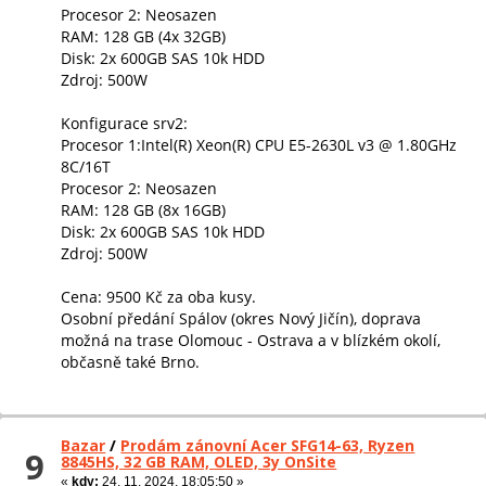
Procesor 2: Neosazen
RAM: 128 GB (4x 32GB)
Disk: 2x 600GB SAS 10k HDD
Zdroj: 500W
Konfigurace srv2:
Procesor 1:Intel(R) Xeon(R) CPU E5-2630L v3 @ 1.80GHz
8C/16T
Procesor 2: Neosazen
RAM: 128 GB (8x 16GB)
Disk: 2x 600GB SAS 10k HDD
Zdroj: 500W
Cena: 9500 Kč za oba kusy.
Osobní předání Spálov (okres Nový Jičín), doprava
možná na trase Olomouc - Ostrava a v blízkém okolí,
občasně také Brno.
Bazar
/
Prodám zánovní Acer SFG14-63, Ryzen
9
8845HS, 32 GB RAM, OLED, 3y OnSite
«
kdy:
24. 11. 2024, 18:05:50 »