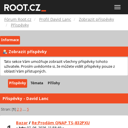
Fórum
Toggle
naviga
Root.cz
Fórum Root.cz
Profil David Lanc
Zobrazit příspěvky
Příspěvky
Informace
Zobrazit příspěvky
Tato sekce Vám umožňuje zobrazit všechny příspěvky tohoto
uživatele. Prosím uvědomte si, že můžete vidět příspěvky pouze z
oblastí Vám přístupných.
Příspěvky
Témata
Přílohy
Příspěvky - David Lanc
Stran: [
1
]
2
3
...
5
Bazar
/
Re:Prodám QNAP TS-832PXU
«
kdy:
07. 06. 2026, 11:58:49 »