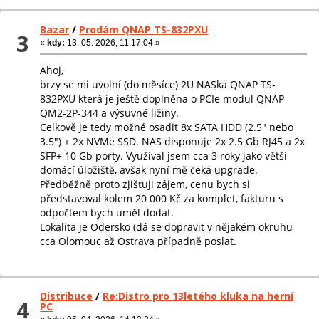
Bazar
/
Prodám QNAP TS-832PXU
3
«
kdy:
13. 05. 2026, 11:17:04 »
Ahoj,
brzy se mi uvolní (do měsíce) 2U NASka QNAP TS-
832PXU která je ještě doplněna o PCIe modul QNAP
QM2-2P-344 a výsuvné ližiny.
Celkově je tedy možné osadit 8x SATA HDD (2.5" nebo
3.5") + 2x NVMe SSD. NAS disponuje 2x 2.5 Gb RJ45 a 2x
SFP+ 10 Gb porty. Využíval jsem cca 3 roky jako větší
domácí úložiště, avšak nyní mě čeká upgrade.
Předběžně proto zjišťuji zájem, cenu bych si
představoval kolem 20 000 Kč za komplet, fakturu s
odpočtem bych uměl dodat.
Lokalita je Odersko (dá se dopravit v nějakém okruhu
cca Olomouc až Ostrava případně poslat.
Distribuce
/
Re:Distro pro 13letého kluka na herní
4
PC