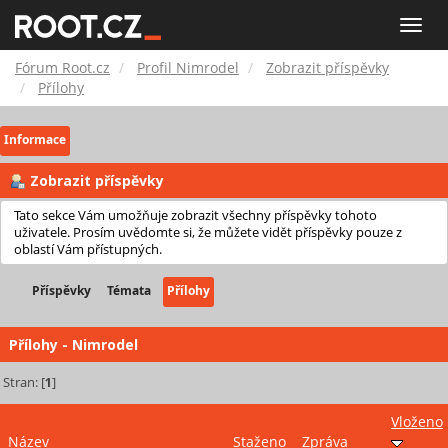
Fórum
Toggle
naviga
Root.cz
Fórum Root.cz
Profil Nimrodel
Zobrazit příspěvky
Přílohy
Informace
Zobrazit příspěvky
Tato sekce Vám umožňuje zobrazit všechny příspěvky tohoto
uživatele. Prosím uvědomte si, že můžete vidět příspěvky pouze z
oblastí Vám přístupných.
Příspěvky
Témata
Přílohy
Přílohy - Nimrodel
Stran: [
1
]
Vloženo
Název
Staženo
Zpráva