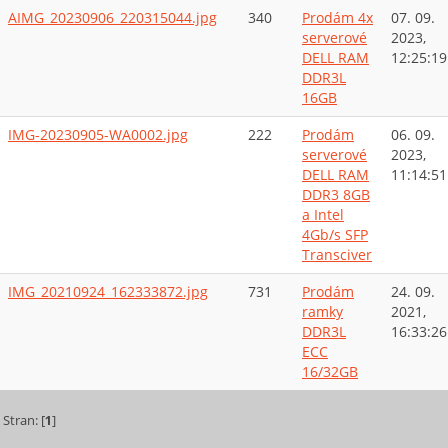
AIMG_20230906_220315044.jpg
340
Prodám 4x
07. 09.
serverové
2023,
DELL RAM
12:25:19
DDR3L
16GB
IMG-20230905-WA0002.jpg
222
Prodám
06. 09.
serverové
2023,
DELL RAM
11:14:51
DDR3 8GB
a Intel
4Gb/s SFP
Transciver
IMG_20210924_162333872.jpg
731
Prodám
24. 09.
ramky
2021,
DDR3L
16:33:26
ECC
16/32GB
Stran: [
1
]