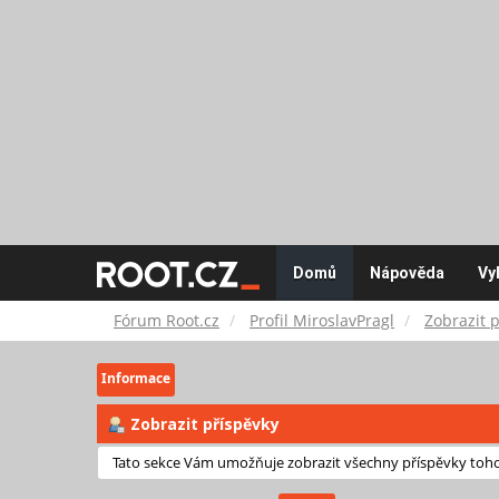
Fórum
Domů
Nápověda
Vy
Root.cz
Fórum Root.cz
Profil MiroslavPragl
Zobrazit 
Informace
Zobrazit příspěvky
Tato sekce Vám umožňuje zobrazit všechny příspěvky tohot