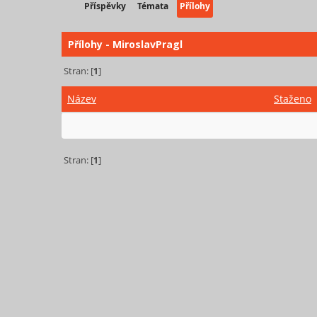
Příspěvky
Témata
Přílohy
Přílohy - MiroslavPragl
Stran: [
1
]
Název
Staženo
Stran: [
1
]