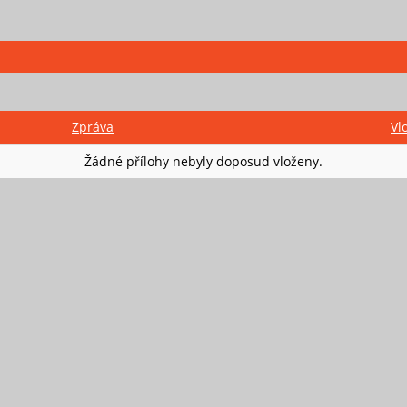
Zpráva
Vl
Žádné přílohy nebyly doposud vloženy.