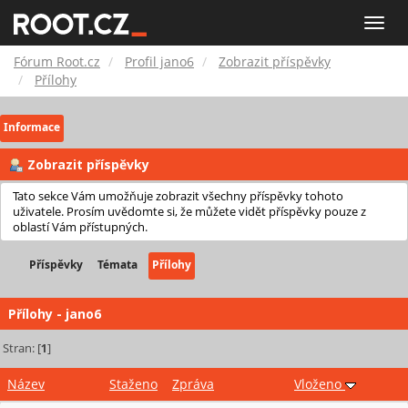
Fórum
Toggle
naviga
Root.cz
Fórum Root.cz
Profil jano6
Zobrazit příspěvky
Přílohy
Informace
Zobrazit příspěvky
Tato sekce Vám umožňuje zobrazit všechny příspěvky tohoto
uživatele. Prosím uvědomte si, že můžete vidět příspěvky pouze z
oblastí Vám přístupných.
Příspěvky
Témata
Přílohy
Přílohy - jano6
Stran: [
1
]
Název
Staženo
Zpráva
Vloženo