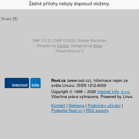
Žádné přílohy nebyly doposud vloženy.
Stran: [
1
]
SMF 2.0.11
|
SMF © 2015
,
Simple Machines
Reseller by
Daniiel
. Designed by
Brian
Fórum Root.cz ©
Root.cz
(www.root.cz), informace nejen ze
světa Linuxu. ISSN 1212-8309
Copyright © 1998 – 2026
Internet Info, s.r.o.
Všechna práva vyhrazena. Powered by Linux.
Kontakt
|
Reklama
|
Podmínky užívání
|
Podpořte Root.cz
|
RSS exporty