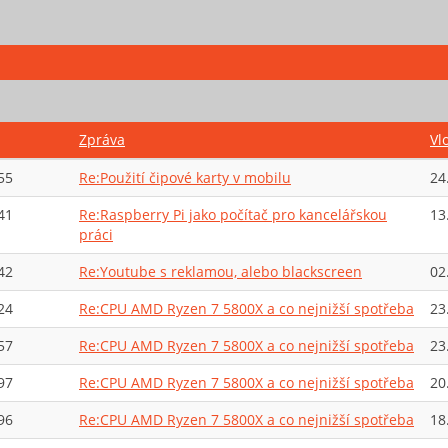
Zpráva
Vl
55
Re:Použití čipové karty v mobilu
24
41
Re:Raspberry Pi jako počítač pro kancelářskou
13
práci
42
Re:Youtube s reklamou, alebo blackscreen
02
24
Re:CPU AMD Ryzen 7 5800X a co nejnižší spotřeba
23
57
Re:CPU AMD Ryzen 7 5800X a co nejnižší spotřeba
23
97
Re:CPU AMD Ryzen 7 5800X a co nejnižší spotřeba
20
96
Re:CPU AMD Ryzen 7 5800X a co nejnižší spotřeba
18