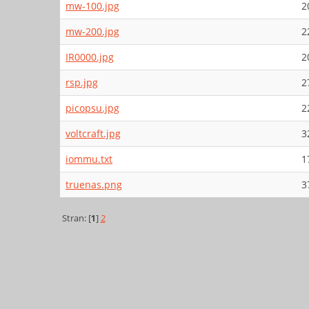
mw-100.jpg
2
mw-200.jpg
2
IR0000.jpg
2
rsp.jpg
2
picopsu.jpg
2
voltcraft.jpg
3
iommu.txt
1
truenas.png
3
Stran: [
1
]
2