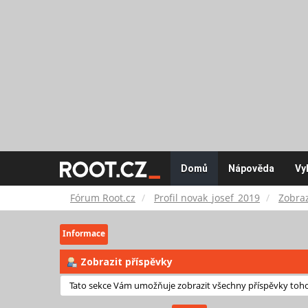
Fórum
Domů
Nápověda
Vy
Root.cz
Fórum Root.cz
Profil novak_josef_2019
Zobraz
Informace
Zobrazit příspěvky
Tato sekce Vám umožňuje zobrazit všechny příspěvky tohot