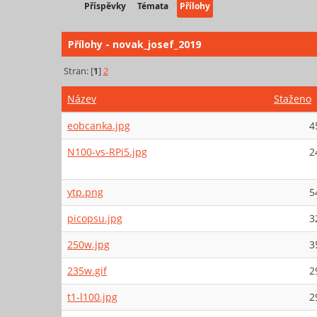
Příspěvky
Témata
Přílohy
Přílohy - novak_josef_2019
Stran: [
1
]
2
Název
Staženo
eobcanka.jpg
4
N100-vs-RPi5.jpg
2
ytp.png
5
picopsu.jpg
3
250w.jpg
3
235w.gif
2
t1-l100.jpg
2