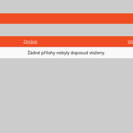
Zpráva
Vl
Žádné přílohy nebyly doposud vloženy.